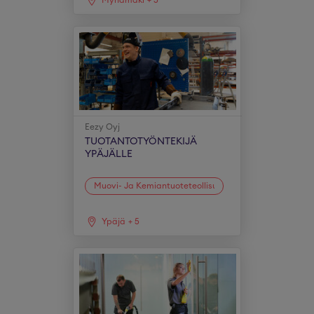
Mynämäki
+
5
Eezy Oyj
TUOTANTOTYÖNTEKIJÄ
YPÄJÄLLE
Muovi- Ja Kemiantuoteteollisuus
Ypäjä
+
5