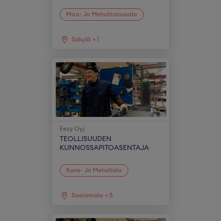
Maa- Ja Metsätalousala
Säkylä
+
1
Eezy Oyj
TEOLLISUUDEN
KUNNOSSAPITOASENTAJA
Kone- Ja Metalliala
Sastamala
+
5