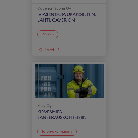
Caverion Suomi Oy
IV-ASENTAJIA URAKOINTIIN,
LAHTI, CAVERION
LVI-Ala
Lahti
+
1
Eezy Oyj
KIRVESMIES
SANEERAUSKOHTEISIIN
Talonrakennusala