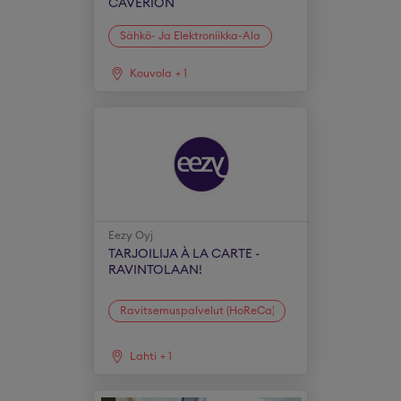
CAVERION
Sähkö- Ja Elektroniikka-Ala
Kouvola
+
1
Eezy Oyj
TARJOILIJA À LA CARTE -
RAVINTOLAAN!
Ravitsemuspalvelut (HoReCa)
Lahti
+
1