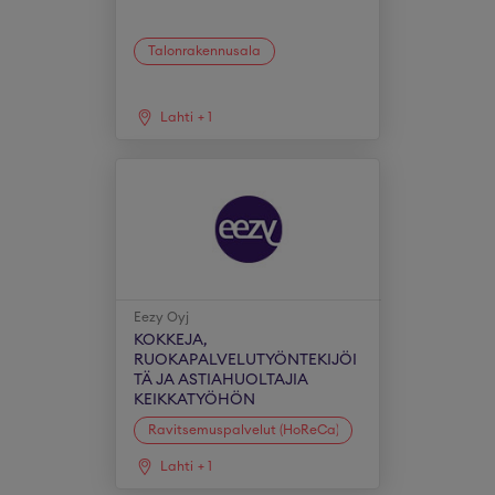
Talonrakennusala
Lahti
+
1
Eezy Oyj
KOKKEJA,
RUOKAPALVELUTYÖNTEKIJÖI
TÄ JA ASTIAHUOLTAJIA
KEIKKATYÖHÖN
Ravitsemuspalvelut (HoReCa)
Lahti
+
1