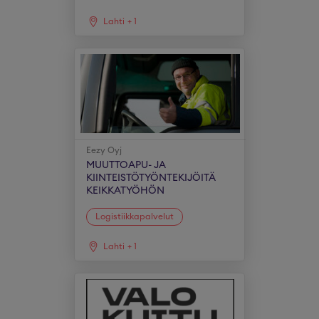
Lahti
+
1
Eezy Oyj
MUUTTOAPU- JA
KIINTEISTÖTYÖNTEKIJÖITÄ
KEIKKATYÖHÖN
Logistiikkapalvelut
Lahti
+
1