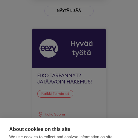
NÄYTÄ LISÄÄ
Hyvää
työtä
EIKÖ TÄRPÄNNYT?
JÄTÄ AVOIN HAKEMUS!
Kaikki Toimialat
Koko Suomi
About cookies on this site
We use cookies to collect and analyse information on site