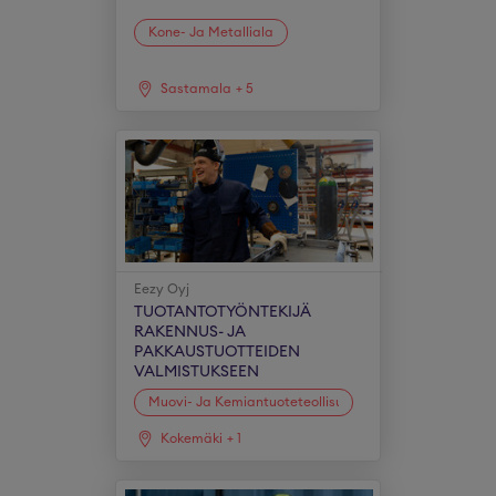
Kone- Ja Metalliala
Sastamala
+
5
Eezy Oyj
TUOTANTOTYÖNTEKIJÄ
RAKENNUS- JA
PAKKAUSTUOTTEIDEN
VALMISTUKSEEN
Muovi- Ja Kemiantuoteteollisuus
Kokemäki
+
1