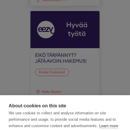
Sastamala
+
1
Hyvää
työtä
EIKÖ TÄRPÄNNYT?
JÄTÄ AVOIN HAKEMUS!
Kaikki Toimialat
Koko Suomi
About cookies on this site
We use cookies to collect and analyse information on site
performance and usage, to provide social media features and to
enhance and customise content and advertisements.
Learn more