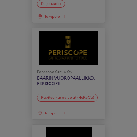
Kuljetusala
Tampere
+
1
Periscope Group Oy
BAARIN VUOROPÄÄLLIKKÖ,
PERISCOPE
Ravitsemuspalvelut (HoReCa)
Tampere
+
1