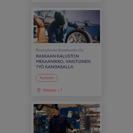
Rautajärven Konehuolto Oy
RASKAAN KALUSTON
MEKAANIKKO, VAKITUINEN
TYÖ KANGASALLA
Autoala
Pirkkala
+
7