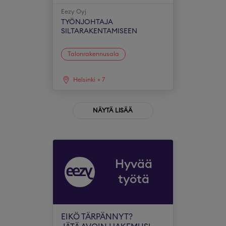
Eezy Oyj
TYÖNJOHTAJA
SILTARAKENTAMISEEN
Talonrakennusala
Helsinki
+
7
NÄYTÄ LISÄÄ
Hyvää
työtä
EIKÖ TÄRPÄNNYT?