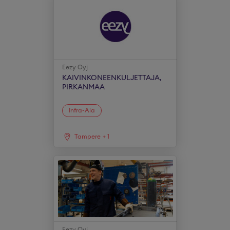
Eezy Oyj
KAIVINKONEENKULJETTAJA,
PIRKANMAA
Infra-Ala
Tampere
+
1
Eezy Oyj