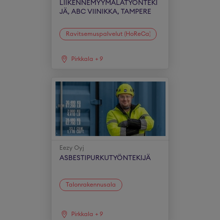
LIIKENNEMYYMÄLÄTYÖNTEKI
JÄ, ABC VIINIKKA, TAMPERE
Ravitsemuspalvelut (HoReCa)
Pirkkala
+
9
Eezy Oyj
ASBESTIPURKUTYÖNTEKIJÄ
Talonrakennusala
Pirkkala
+
9