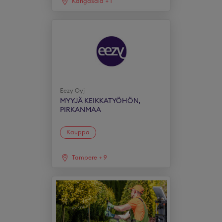
Kangasala
+
1
Eezy Oyj
MYYJÄ KEIKKATYÖHÖN,
PIRKANMAA
Kauppa
Tampere
+
9