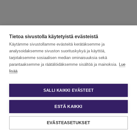
Tietoa sivustolla käytetyistä evästeistä
Käytämme sivustollamme evästeitä kerätäksemme ja
analysoidaksemme sivuston suorituskykyä ja käyttöä,
tarjotaksemme sosiaalisen median ominaisuuksia sekä
parantaaksemme ja räätälöidäksemme sisältöä ja mainoksia.
Lue
lisää
SALLI KAIKKI EVÄSTEET
ESTÄ KAIKKI
Tietosuoja ja käyttöehdot
Evästeasetukset
EVÄSTEASETUKSET
Copyright Eezy Oyj