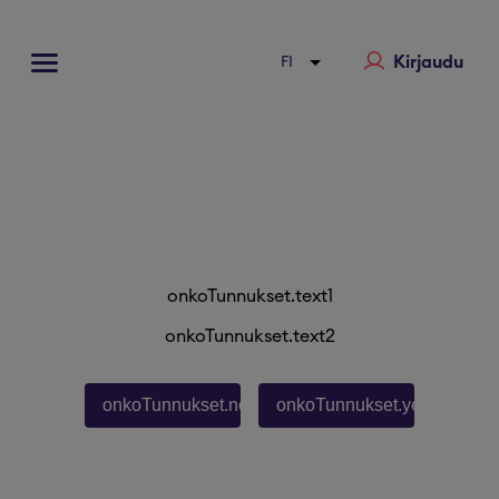
Kirjaudu
onkoTunnukset.text1
onkoTunnukset.text2
onkoTunnukset.no
onkoTunnukset.yes