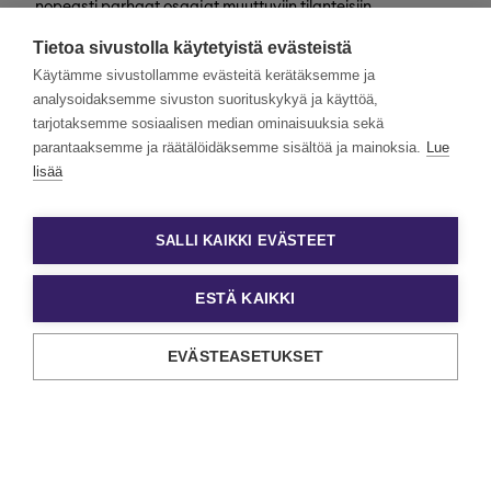
nopeasti parhaat osaajat muuttuviin tilanteisiin
valtakunnallisesti. Henkilöstövuokraus, rekrytointi,
Tietoa sivustolla käytetyistä evästeistä
kevytyrittäjyys ja muut työelämän
asiantuntijapalvelumme tarjoavat monipuolisimmat keinot
Käytämme sivustollamme evästeitä kerätäksemme ja
työn ja tekijöiden kohtaamiseen.
analysoidaksemme sivuston suorituskykyä ja käyttöä,
tarjotaksemme sosiaalisen median ominaisuuksia sekä
Haluamme rakentaa monimuotoista ja yhdenvertaista
Eezyä. Toivomme hakemuksia kaikenlaisista taustoista
parantaaksemme ja räätälöidäksemme sisältöä ja mainoksia.
Lue
tulevilta päteviltä hakijoilta. Noudatamme aina tasa-
lisää
arvoista ja läpinäkyvää rekrytointiprosessia. Uskomme
monimuotoisuuden olevan paitsi yrityskulttuurimme
voimavara, myös parhaiden tulosten lähde.
SALLI KAIKKI EVÄSTEET
ESTÄ KAIKKI
EVÄSTEASETUKSET
Tietosuoja ja käyttöehdot
Evästeasetukset