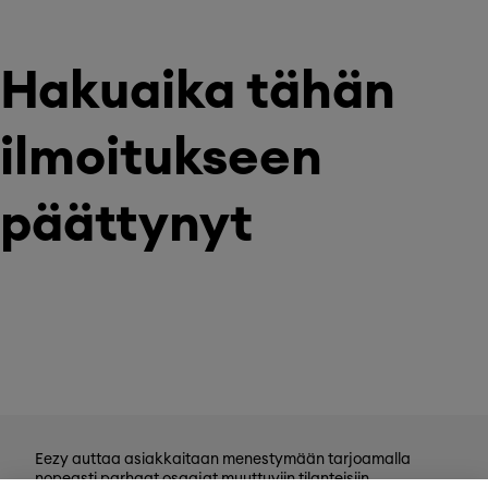
Hakuaika tähän
ilmoitukseen
päättynyt
Eezy auttaa asiakkaitaan menestymään tarjoamalla
nopeasti parhaat osaajat muuttuviin tilanteisiin