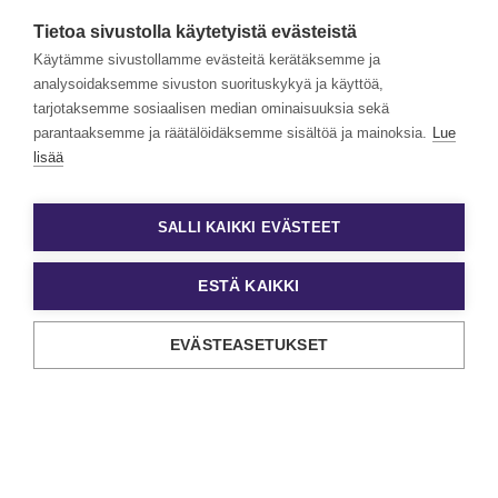
valtakunnallisesti. Henkilöstövuokraus, rekrytointi,
Tietoa sivustolla käytetyistä evästeistä
kevytyrittäjyys ja muut työelämän
asiantuntijapalvelumme tarjoavat monipuolisimmat keinot
Käytämme sivustollamme evästeitä kerätäksemme ja
työn ja tekijöiden kohtaamiseen.
analysoidaksemme sivuston suorituskykyä ja käyttöä,
tarjotaksemme sosiaalisen median ominaisuuksia sekä
Haluamme rakentaa monimuotoista ja yhdenvertaista
Eezyä. Toivomme hakemuksia kaikenlaisista taustoista
parantaaksemme ja räätälöidäksemme sisältöä ja mainoksia.
Lue
tulevilta päteviltä hakijoilta. Noudatamme aina tasa-
lisää
arvoista ja läpinäkyvää rekrytointiprosessia. Uskomme
monimuotoisuuden olevan paitsi yrityskulttuurimme
voimavara, myös parhaiden tulosten lähde.
SALLI KAIKKI EVÄSTEET
ESTÄ KAIKKI
EVÄSTEASETUKSET
Tietosuoja ja käyttöehdot
Evästeasetukset
Copyright Eezy Oyj