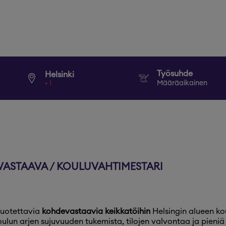
Työsuhde
Helsinki
Määräaikainen
+
1
ASTAAVA / KOULUVAHTIMESTARI
uotettavia
kohdevastaavia keikkatöihin
Helsingin alueen ko
oulun arjen sujuvuuden tukemista, tilojen valvontaa ja pieniä