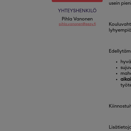
usein pien
YHTEYSHENKILÖ
Pihla Vanonen
Kouluvahti
pihla.vanonen@eezy.fi
lyhyempiä
Edellytä
hyvä
suju
mahd
aika
työt
Kiinnostui
Lisätietoj