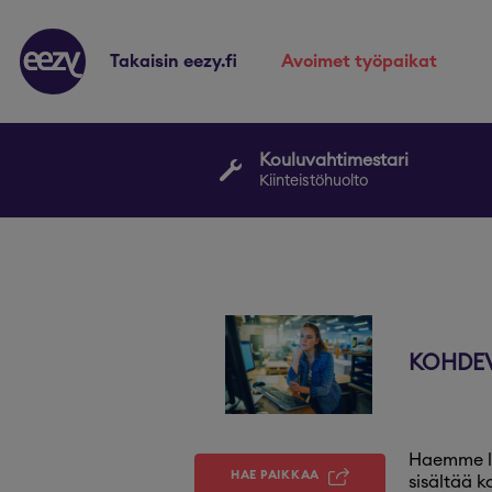
takaisin eezy.fi
avoimet työpaikat
Kouluvahtimestari
Kiinteistöhuolto
KOHDEV
Haemme l
HAE PAIKKAA
sisältää k