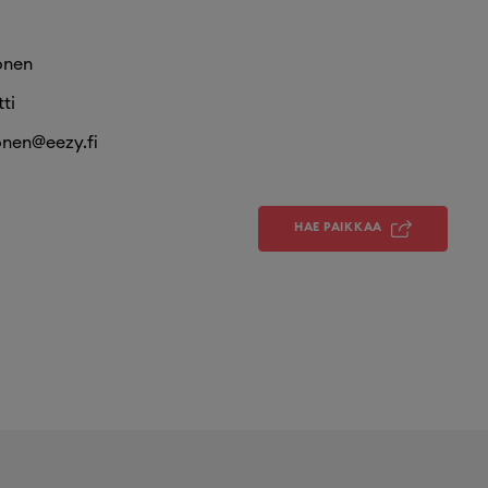
onen
ti
onen@eezy.fi
HAE PAIKKAA