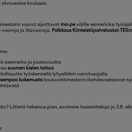
i siivousalue koulussa.
mestarin vuorot sijoittuvat
ma-pe
välille esimerkiksi työajal
 vuoroja ja iltavuoroja.
Palkkaus Kiinteistöpalvelualan TES:n 
mme:
ä asennetta ja joustavuutta
vaa
suomen kielen taitoa
ollisuutta työskennellä lyhyelläkin varoitusajalla
isempaa kokemusta
kouluvahtimestarin/kohdevastaavan työs
ehtävistä
tko? Lähetä hakemus pian, sovimme haastatteluja jo 3.8. alk
a: