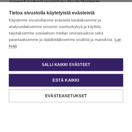
nopeasti parhaat osaajat muuttuviin tilanteisiin
valtakunnallisesti. Henkilöstövuokraus, rekrytointi,
Tietoa sivustolla käytetyistä evästeistä
kevytyrittäjyys ja muut työelämän
asiantuntijapalvelumme tarjoavat monipuolisimmat keinot
Käytämme sivustollamme evästeitä kerätäksemme ja
työn ja tekijöiden kohtaamiseen.
analysoidaksemme sivuston suorituskykyä ja käyttöä,
tarjotaksemme sosiaalisen median ominaisuuksia sekä
Haluamme rakentaa monimuotoista ja yhdenvertaista
Eezyä. Toivomme hakemuksia kaikenlaisista taustoista
parantaaksemme ja räätälöidäksemme sisältöä ja mainoksia.
Lue
tulevilta päteviltä hakijoilta. Noudatamme aina tasa-
lisää
arvoista ja läpinäkyvää rekrytointiprosessia. Uskomme
monimuotoisuuden olevan paitsi yrityskulttuurimme
voimavara, myös parhaiden tulosten lähde.
SALLI KAIKKI EVÄSTEET
ESTÄ KAIKKI
EVÄSTEASETUKSET
Tietosuoja ja käyttöehdot
Evästeasetukset