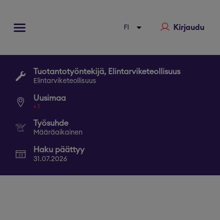
Kirjaudu
Tuotantotyöntekijä, Elintarviketeollisuus
Elintarviketeollisuus
Uusimaa
+
1
Työsuhde
Määräaikainen
Haku päättyy
31.07.2026