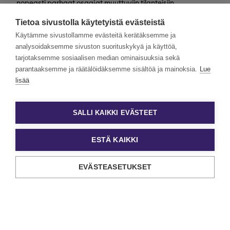
nopeasti parhaat osaajat muuttuviin tilanteisiin
valtakunnallisesti. Henkilöstövuokraus, rekrytointi,
Tietoa sivustolla käytetyistä evästeistä
kevytyrittäjyys ja muut työelämän
asiantuntijapalvelumme tarjoavat monipuolisimmat keinot
Käytämme sivustollamme evästeitä kerätäksemme ja
työn ja tekijöiden kohtaamiseen.
analysoidaksemme sivuston suorituskykyä ja käyttöä,
tarjotaksemme sosiaalisen median ominaisuuksia sekä
Haluamme rakentaa monimuotoista ja yhdenvertaista
Eezyä. Toivomme hakemuksia kaikenlaisista taustoista
parantaaksemme ja räätälöidäksemme sisältöä ja mainoksia.
Lue
tulevilta päteviltä hakijoilta. Noudatamme aina tasa-
lisää
arvoista ja läpinäkyvää rekrytointiprosessia. Uskomme
monimuotoisuuden olevan paitsi yrityskulttuurimme
voimavara, myös parhaiden tulosten lähde.
SALLI KAIKKI EVÄSTEET
ESTÄ KAIKKI
EVÄSTEASETUKSET
Tietosuoja ja käyttöehdot
Evästeasetukset