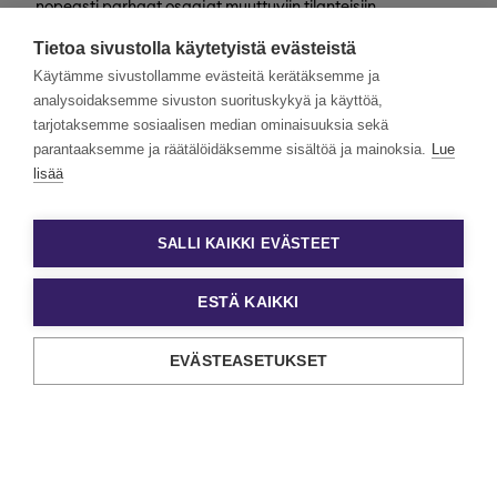
nopeasti parhaat osaajat muuttuviin tilanteisiin
valtakunnallisesti. Henkilöstövuokraus, rekrytointi,
Tietoa sivustolla käytetyistä evästeistä
kevytyrittäjyys ja muut työelämän
asiantuntijapalvelumme tarjoavat monipuolisimmat keinot
Käytämme sivustollamme evästeitä kerätäksemme ja
työn ja tekijöiden kohtaamiseen.
analysoidaksemme sivuston suorituskykyä ja käyttöä,
tarjotaksemme sosiaalisen median ominaisuuksia sekä
Haluamme rakentaa monimuotoista ja yhdenvertaista
Eezyä. Toivomme hakemuksia kaikenlaisista taustoista
parantaaksemme ja räätälöidäksemme sisältöä ja mainoksia.
Lue
tulevilta päteviltä hakijoilta. Noudatamme aina tasa-
lisää
arvoista ja läpinäkyvää rekrytointiprosessia. Uskomme
monimuotoisuuden olevan paitsi yrityskulttuurimme
voimavara, myös parhaiden tulosten lähde.
SALLI KAIKKI EVÄSTEET
ESTÄ KAIKKI
EVÄSTEASETUKSET
Tietosuoja ja käyttöehdot
Evästeasetukset