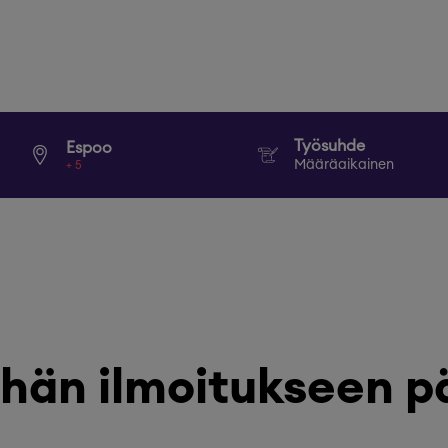
Työsuhde
Espoo
Määräaikainen
+
5
hän ilmoitukseen p