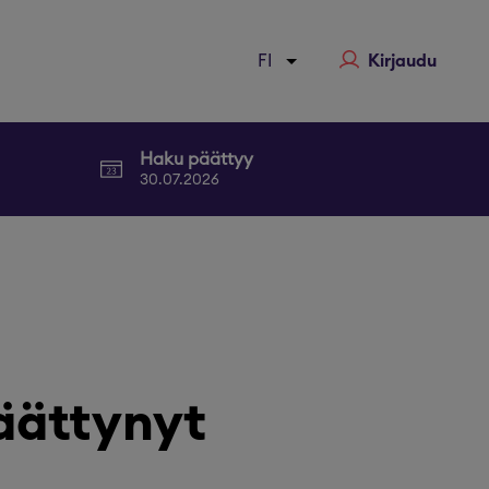
Kirjaudu
Haku päättyy
30.07.2026
äättynyt