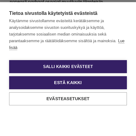
nopeasti parhaat osaajat muuttuviin tilanteisiin
valtakunnallisesti. Henkilöstövuokraus, rekrytointi,
Tietoa sivustolla käytetyistä evästeistä
kevytyrittäjyys ja muut työelämän
asiantuntijapalvelumme tarjoavat monipuolisimmat keinot
Käytämme sivustollamme evästeitä kerätäksemme ja
työn ja tekijöiden kohtaamiseen.
analysoidaksemme sivuston suorituskykyä ja käyttöä,
tarjotaksemme sosiaalisen median ominaisuuksia sekä
Haluamme rakentaa monimuotoista ja yhdenvertaista
Eezyä. Toivomme hakemuksia kaikenlaisista taustoista
parantaaksemme ja räätälöidäksemme sisältöä ja mainoksia.
Lue
tulevilta päteviltä hakijoilta. Noudatamme aina tasa-
lisää
arvoista ja läpinäkyvää rekrytointiprosessia. Uskomme
monimuotoisuuden olevan paitsi yrityskulttuurimme
voimavara, myös parhaiden tulosten lähde.
SALLI KAIKKI EVÄSTEET
ESTÄ KAIKKI
EVÄSTEASETUKSET
Tietosuoja ja käyttöehdot
Evästeasetukset