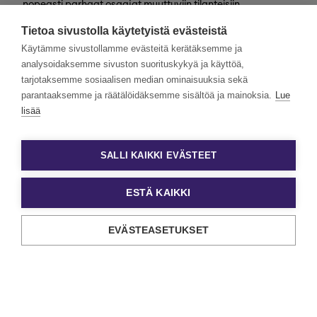
nopeasti parhaat osaajat muuttuviin tilanteisiin
valtakunnallisesti. Henkilöstövuokraus, rekrytointi,
Tietoa sivustolla käytetyistä evästeistä
kevytyrittäjyys ja muut työelämän
asiantuntijapalvelumme tarjoavat monipuolisimmat keinot
Käytämme sivustollamme evästeitä kerätäksemme ja
työn ja tekijöiden kohtaamiseen.
analysoidaksemme sivuston suorituskykyä ja käyttöä,
tarjotaksemme sosiaalisen median ominaisuuksia sekä
Haluamme rakentaa monimuotoista ja yhdenvertaista
Eezyä. Toivomme hakemuksia kaikenlaisista taustoista
parantaaksemme ja räätälöidäksemme sisältöä ja mainoksia.
Lue
tulevilta päteviltä hakijoilta. Noudatamme aina tasa-
lisää
arvoista ja läpinäkyvää rekrytointiprosessia. Uskomme
monimuotoisuuden olevan paitsi yrityskulttuurimme
voimavara, myös parhaiden tulosten lähde.
SALLI KAIKKI EVÄSTEET
ESTÄ KAIKKI
EVÄSTEASETUKSET
Tietosuoja ja käyttöehdot
Evästeasetukset