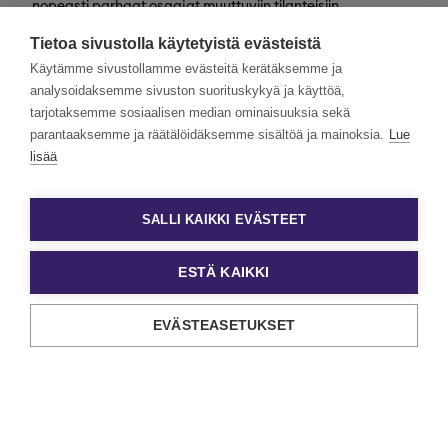
nopeasti parhaat osaajat muuttuviin tilanteisiin
valtakunnallisesti. Henkilöstövuokraus, rekrytointi,
Tietoa sivustolla käytetyistä evästeistä
kevytyrittäjyys ja muut työelämän
asiantuntijapalvelumme tarjoavat monipuolisimmat keinot
Käytämme sivustollamme evästeitä kerätäksemme ja
työn ja tekijöiden kohtaamiseen.
analysoidaksemme sivuston suorituskykyä ja käyttöä,
tarjotaksemme sosiaalisen median ominaisuuksia sekä
Haluamme rakentaa monimuotoista ja yhdenvertaista
Eezyä. Toivomme hakemuksia kaikenlaisista taustoista
parantaaksemme ja räätälöidäksemme sisältöä ja mainoksia.
Lue
tulevilta päteviltä hakijoilta. Noudatamme aina tasa-
lisää
arvoista ja läpinäkyvää rekrytointiprosessia. Uskomme
monimuotoisuuden olevan paitsi yrityskulttuurimme
voimavara, myös parhaiden tulosten lähde.
SALLI KAIKKI EVÄSTEET
ESTÄ KAIKKI
EVÄSTEASETUKSET
Tietosuoja ja käyttöehdot
Evästeasetukset