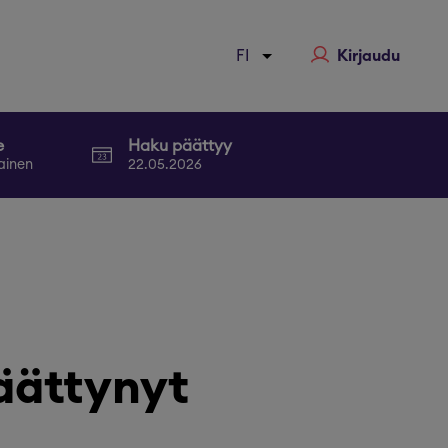
Kirjaudu
e
Haku päättyy
ainen
22.05.2026
äättynyt