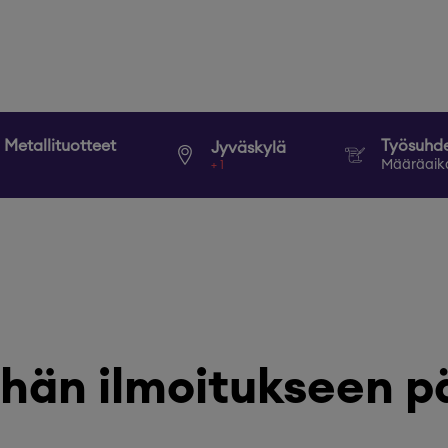
Metallituotteet
Työsuhd
Jyväskylä
Määräaik
+
1
hän ilmoitukseen p