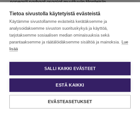
nopeasti parhaat osaajat muuttuviin tilanteisiin
valtakunnallisesti. Henkilöstövuokraus, rekrytointi,
Tietoa sivustolla käytetyistä evästeistä
kevytyrittäjyys ja muut työelämän
asiantuntijapalvelumme tarjoavat monipuolisimmat keinot
Käytämme sivustollamme evästeitä kerätäksemme ja
työn ja tekijöiden kohtaamiseen.
analysoidaksemme sivuston suorituskykyä ja käyttöä,
tarjotaksemme sosiaalisen median ominaisuuksia sekä
Haluamme rakentaa monimuotoista ja yhdenvertaista
Eezyä. Toivomme hakemuksia kaikenlaisista taustoista
parantaaksemme ja räätälöidäksemme sisältöä ja mainoksia.
Lue
tulevilta päteviltä hakijoilta. Noudatamme aina tasa-
lisää
arvoista ja läpinäkyvää rekrytointiprosessia. Uskomme
monimuotoisuuden olevan paitsi yrityskulttuurimme
voimavara, myös parhaiden tulosten lähde.
SALLI KAIKKI EVÄSTEET
ESTÄ KAIKKI
EVÄSTEASETUKSET
Tietosuoja ja käyttöehdot
Evästeasetukset