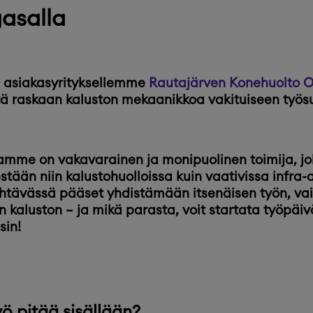
asalla
 asiakasyrityksellemme
Rautajärven Konehuolto 
tä raskaan kaluston mekaanikkoa
vakituiseen työs
aamme on
vakavarainen ja monipuolinen toimija
, 
estään niin kalustohuolloissa kuin vaativissa infra-
htävässä pääset yhdistämään itsenäisen työn, vai
 kaluston – ja mikä parasta,
voit startata työpäi
sin!
yö pitää sisällään?