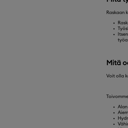
Raskaan k
Rask
Työs
Itse
työa
Mitä o
Voit olla 
Toivomme 
Alan
Aiem
Hydr
Vähi