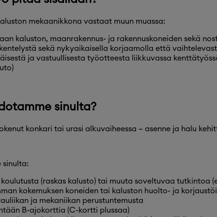
aluston mekaanikkona vastaat muun muassa:
aan kaluston, maanrakennus- ja rakennuskoneiden sekä nostol
kentelystä sekä nykyaikaisella korjaamolla että vaihtelevast
näisestä ja vastuullisesta työotteesta liikkuvassa kenttätyöss
uto)
dotamme sinulta?
kokenut konkari tai urasi alkuvaiheessa – asenne ja halu kehit
sinulta:
 koulutusta (raskas kalusto) tai muuta soveltuvaa tutkintoa (e
man kokemuksen koneiden tai kaluston huolto- ja korjaustöi
auliikan ja mekaniikan perustuntemusta
ntään B-ajokorttia (C-kortti plussaa)