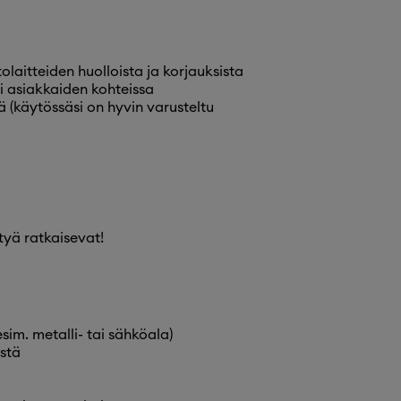
aitteiden huolloista ja korjauksista
i asiakkaiden kohteissa
ä (käytössäsi on hyvin varusteltu
tyä ratkaisevat!
sim. metalli- tai sähköala)
stä