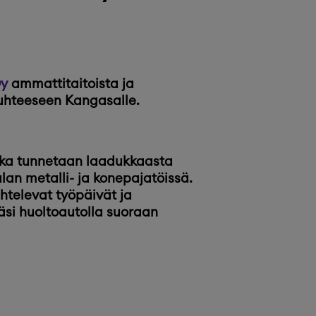
Oy
ammattitaitoista ja
uhteeseen Kangasalle.
joka tunnetaan laadukkaasta
alan metalli- ja konepajatöissä.
htelevat työpäivät ja
väsi huoltoautolla suoraan