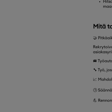
Hits
maas
Mitä t
🤝 Pitkäa
Rekrytoiva
asiakasyri
🚐 Työaut
🔧 Työ, jo
📈 Mahdoll
🕒 Säännöl
💪 Rennon