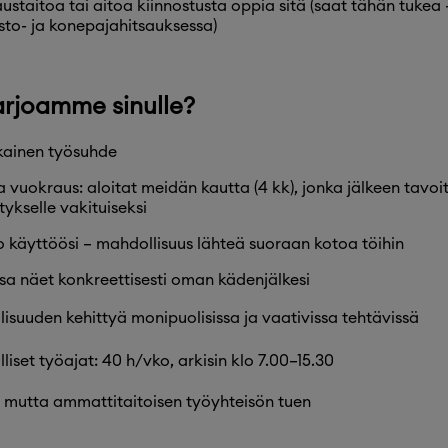
austaitoa tai aitoa kiinnostusta oppia sitä (saat tähän tukea
to- ja konepajahitsauksessa)
arjoamme sinulle?
ikainen työsuhde
 vuokraus: aloitat meidän kautta (4 kk), jonka jälkeen tavoi
tykselle vakituiseksi
o käyttöösi – mahdollisuus lähteä suoraan kotoa töihin
ssa näet konkreettisesti oman kädenjälkesi
isuuden kehittyä monipuolisissa ja vaativissa tehtävissä
liset työajat: 40 h/vko, arkisin klo 7.00–15.30
 mutta ammattitaitoisen työyhteisön tuen