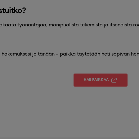
stuitko?
vakaata työnantajaa, monipuolista tekemistä ja itsenäistä roo
 hakemuksesi jo tänään – paikka täytetään heti sopivan hen
HAE PAIKKAA