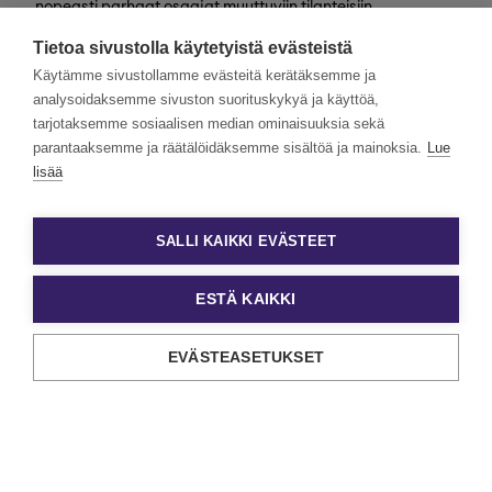
nopeasti parhaat osaajat muuttuviin tilanteisiin
valtakunnallisesti. Henkilöstövuokraus, rekrytointi,
Tietoa sivustolla käytetyistä evästeistä
kevytyrittäjyys ja muut työelämän
asiantuntijapalvelumme tarjoavat monipuolisimmat keinot
Käytämme sivustollamme evästeitä kerätäksemme ja
työn ja tekijöiden kohtaamiseen.
analysoidaksemme sivuston suorituskykyä ja käyttöä,
tarjotaksemme sosiaalisen median ominaisuuksia sekä
Haluamme rakentaa monimuotoista ja yhdenvertaista
Eezyä. Toivomme hakemuksia kaikenlaisista taustoista
parantaaksemme ja räätälöidäksemme sisältöä ja mainoksia.
Lue
tulevilta päteviltä hakijoilta. Noudatamme aina tasa-
lisää
arvoista ja läpinäkyvää rekrytointiprosessia. Uskomme
monimuotoisuuden olevan paitsi yrityskulttuurimme
voimavara, myös parhaiden tulosten lähde.
SALLI KAIKKI EVÄSTEET
ESTÄ KAIKKI
EVÄSTEASETUKSET
Tietosuoja ja käyttöehdot
Evästeasetukset