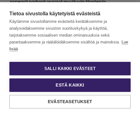
nopeasti parhaat osaajat muuttuviin tilanteisiin
valtakunnallisesti. Henkilöstövuokraus, rekrytointi,
Tietoa sivustolla käytetyistä evästeistä
kevytyrittäjyys ja muut työelämän
asiantuntijapalvelumme tarjoavat monipuolisimmat keinot
Käytämme sivustollamme evästeitä kerätäksemme ja
työn ja tekijöiden kohtaamiseen.
analysoidaksemme sivuston suorituskykyä ja käyttöä,
tarjotaksemme sosiaalisen median ominaisuuksia sekä
Haluamme rakentaa monimuotoista ja yhdenvertaista
Eezyä. Toivomme hakemuksia kaikenlaisista taustoista
parantaaksemme ja räätälöidäksemme sisältöä ja mainoksia.
Lue
tulevilta päteviltä hakijoilta. Noudatamme aina tasa-
lisää
arvoista ja läpinäkyvää rekrytointiprosessia. Uskomme
monimuotoisuuden olevan paitsi yrityskulttuurimme
voimavara, myös parhaiden tulosten lähde.
SALLI KAIKKI EVÄSTEET
ESTÄ KAIKKI
EVÄSTEASETUKSET
Tietosuoja ja käyttöehdot
Evästeasetukset