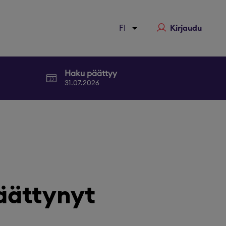
Kirjaudu
Haku päättyy
31.07.2026
äättynyt