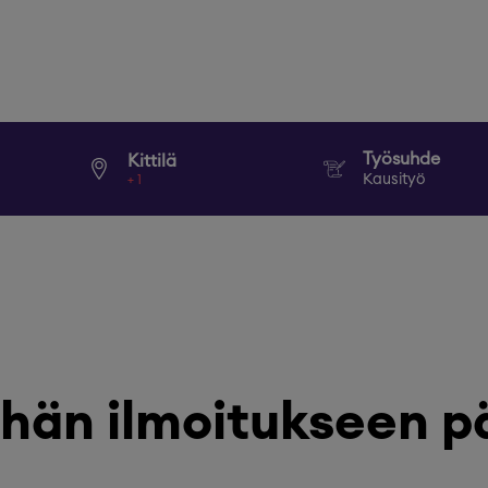
Työsuhde
Kittilä
Kausityö
+
1
hän ilmoitukseen p