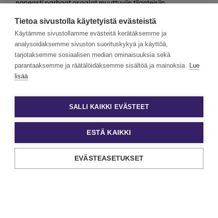
nopeasti parhaat osaajat muuttuviin tilanteisiin
valtakunnallisesti. Henkilöstövuokraus, rekrytointi,
Tietoa sivustolla käytetyistä evästeistä
kevytyrittäjyys ja muut työelämän
asiantuntijapalvelumme tarjoavat monipuolisimmat keinot
Käytämme sivustollamme evästeitä kerätäksemme ja
työn ja tekijöiden kohtaamiseen.
analysoidaksemme sivuston suorituskykyä ja käyttöä,
tarjotaksemme sosiaalisen median ominaisuuksia sekä
Haluamme rakentaa monimuotoista ja yhdenvertaista
Eezyä. Toivomme hakemuksia kaikenlaisista taustoista
parantaaksemme ja räätälöidäksemme sisältöä ja mainoksia.
Lue
tulevilta päteviltä hakijoilta. Noudatamme aina tasa-
lisää
arvoista ja läpinäkyvää rekrytointiprosessia. Uskomme
monimuotoisuuden olevan paitsi yrityskulttuurimme
voimavara, myös parhaiden tulosten lähde.
SALLI KAIKKI EVÄSTEET
ESTÄ KAIKKI
EVÄSTEASETUKSET
Tietosuoja ja käyttöehdot
Evästeasetukset