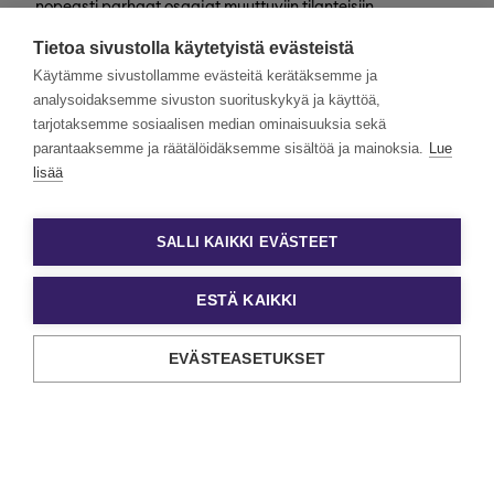
nopeasti parhaat osaajat muuttuviin tilanteisiin
valtakunnallisesti. Henkilöstövuokraus, rekrytointi,
Tietoa sivustolla käytetyistä evästeistä
kevytyrittäjyys ja muut työelämän
asiantuntijapalvelumme tarjoavat monipuolisimmat keinot
Käytämme sivustollamme evästeitä kerätäksemme ja
työn ja tekijöiden kohtaamiseen.
analysoidaksemme sivuston suorituskykyä ja käyttöä,
tarjotaksemme sosiaalisen median ominaisuuksia sekä
Haluamme rakentaa monimuotoista ja yhdenvertaista
Eezyä. Toivomme hakemuksia kaikenlaisista taustoista
parantaaksemme ja räätälöidäksemme sisältöä ja mainoksia.
Lue
tulevilta päteviltä hakijoilta. Noudatamme aina tasa-
lisää
arvoista ja läpinäkyvää rekrytointiprosessia. Uskomme
monimuotoisuuden olevan paitsi yrityskulttuurimme
voimavara, myös parhaiden tulosten lähde.
SALLI KAIKKI EVÄSTEET
ESTÄ KAIKKI
EVÄSTEASETUKSET
Tietosuoja ja käyttöehdot
Evästeasetukset