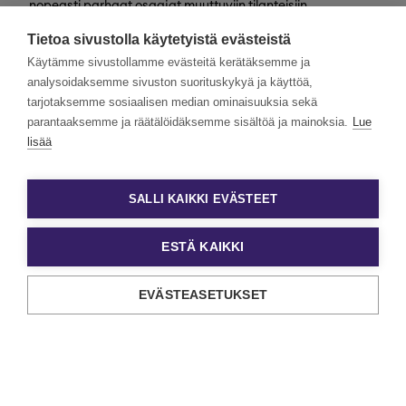
nopeasti parhaat osaajat muuttuviin tilanteisiin
valtakunnallisesti. Henkilöstövuokraus, rekrytointi,
Tietoa sivustolla käytetyistä evästeistä
kevytyrittäjyys ja muut työelämän
asiantuntijapalvelumme tarjoavat monipuolisimmat keinot
Käytämme sivustollamme evästeitä kerätäksemme ja
työn ja tekijöiden kohtaamiseen.
analysoidaksemme sivuston suorituskykyä ja käyttöä,
tarjotaksemme sosiaalisen median ominaisuuksia sekä
Haluamme rakentaa monimuotoista ja yhdenvertaista
Eezyä. Toivomme hakemuksia kaikenlaisista taustoista
parantaaksemme ja räätälöidäksemme sisältöä ja mainoksia.
Lue
tulevilta päteviltä hakijoilta. Noudatamme aina tasa-
lisää
arvoista ja läpinäkyvää rekrytointiprosessia. Uskomme
monimuotoisuuden olevan paitsi yrityskulttuurimme
voimavara, myös parhaiden tulosten lähde.
SALLI KAIKKI EVÄSTEET
ESTÄ KAIKKI
EVÄSTEASETUKSET
Tietosuoja ja käyttöehdot
Evästeasetukset