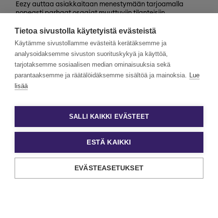
Eezy auttaa asiakkaitaan menestymään tarjoamalla
nopeasti parhaat osaajat muuttuviin tilanteisiin
valtakunnallisesti. Henkilöstövuokraus, rekrytointi,
Tietoa sivustolla käytetyistä evästeistä
kevytyrittäjyys ja muut työelämän
asiantuntijapalvelumme tarjoavat monipuolisimmat keinot
Käytämme sivustollamme evästeitä kerätäksemme ja
työn ja tekijöiden kohtaamiseen.
analysoidaksemme sivuston suorituskykyä ja käyttöä,
tarjotaksemme sosiaalisen median ominaisuuksia sekä
Haluamme rakentaa monimuotoista ja yhdenvertaista
Eezyä. Toivomme hakemuksia kaikenlaisista taustoista
parantaaksemme ja räätälöidäksemme sisältöä ja mainoksia.
Lue
tulevilta päteviltä hakijoilta. Noudatamme aina tasa-
lisää
arvoista ja läpinäkyvää rekrytointiprosessia. Uskomme
monimuotoisuuden olevan paitsi yrityskulttuurimme
voimavara, myös parhaiden tulosten lähde.
SALLI KAIKKI EVÄSTEET
ESTÄ KAIKKI
EVÄSTEASETUKSET
Tietosuoja ja käyttöehdot