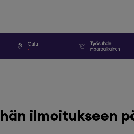
Työsuhde
Oulu
Määräaikainen
+
1
hän ilmoitukseen p