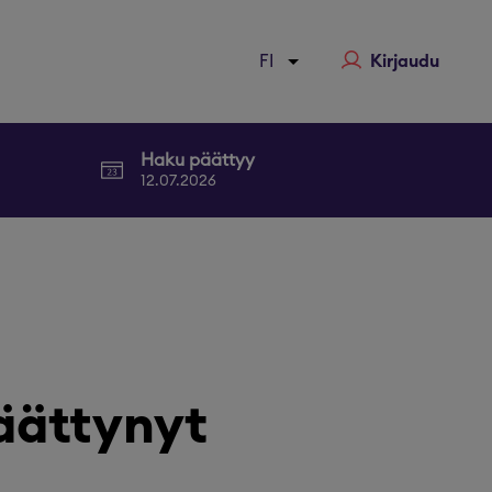
Kirjaudu
Haku päättyy
12.07.2026
äättynyt