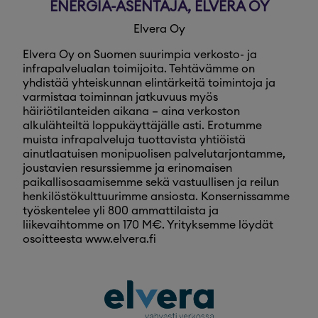
ENERGIA-ASENTAJA, ELVERA OY
Elvera Oy
Elvera Oy on Suomen suurimpia verkosto- ja
infrapalvelualan toimijoita. Tehtävämme on
yhdistää yhteiskunnan elintärkeitä toimintoja ja
varmistaa toiminnan jatkuvuus myös
häiriötilanteiden aikana – aina verkoston
alkulähteiltä loppukäyttäjälle asti. Erotumme
muista infrapalveluja tuottavista yhtiöistä
ainutlaatuisen monipuolisen palvelutarjontamme,
joustavien resurssiemme ja erinomaisen
paikallisosaamisemme sekä vastuullisen ja reilun
henkilöstökulttuurimme ansiosta. Konsernissamme
työskentelee yli 800 ammattilaista ja
liikevaihtomme on 170 M€. Yrityksemme löydät
osoitteesta www.elvera.fi