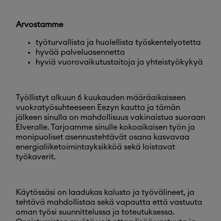
Arvostamme
työturvallista ja huolellista työskentelyotetta
hyvää palveluasennetta
hyviä vuorovaikutustaitoja ja yhteistyökykyä
Työllistyt alkuun 6 kuukauden määräaikaiseen
vuokratyösuhteeseen Eezyn kautta ja tämän
jälkeen sinulla on mahdollisuus vakinaistua suoraan
Elveralle. Tarjoamme sinulle kokoaikaisen työn ja
monipuoliset asennustehtävät osana kasvavaa
energialiiketoimintayksikköä sekä loistavat
työkaverit.
Käytössäsi on laadukas kalusto ja työvälineet, ja
tehtävä mahdollistaa sekä vapautta että vastuuta
oman työsi suunnittelussa ja toteutuksessa.