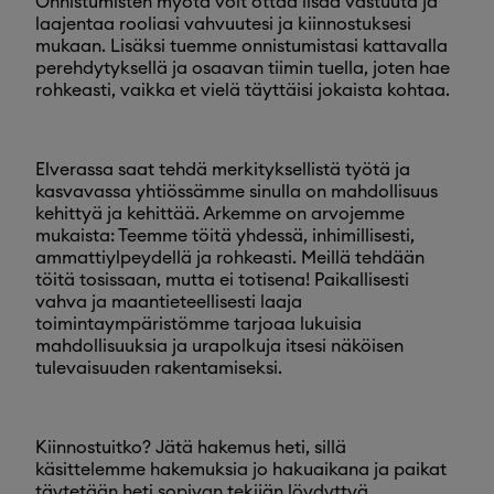
Onnistumisten myötä voit ottaa lisää vastuuta ja
laajentaa rooliasi vahvuutesi ja kiinnostuksesi
mukaan. Lisäksi tuemme onnistumistasi kattavalla
perehdytyksellä ja osaavan tiimin tuella, joten hae
rohkeasti, vaikka et vielä täyttäisi jokaista kohtaa.
Elverassa saat tehdä merkityksellistä työtä ja
kasvavassa yhtiössämme sinulla on mahdollisuus
kehittyä ja kehittää. Arkemme on arvojemme
mukaista: Teemme töitä yhdessä, inhimillisesti,
ammattiylpeydellä ja rohkeasti. Meillä tehdään
töitä tosissaan, mutta ei totisena! Paikallisesti
vahva ja maantieteellisesti laaja
toimintaympäristömme tarjoaa lukuisia
mahdollisuuksia ja urapolkuja itsesi näköisen
tulevaisuuden rakentamiseksi.
Kiinnostuitko? Jätä hakemus heti, sillä
käsittelemme hakemuksia jo hakuaikana ja paikat
täytetään heti sopivan tekijän löydyttyä.