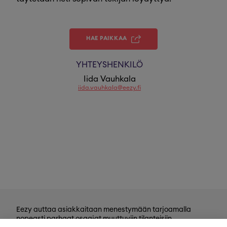
HAE PAIKKAA
YHTEYSHENKILÖ
Iida Vauhkala
iida.vauhkala@eezy.fi
Eezy auttaa asiakkaitaan menestymään tarjoamalla
nopeasti parhaat osaajat muuttuviin tilanteisiin