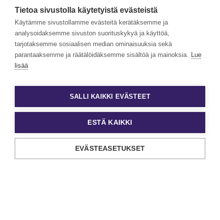
valtakunnallisesti. Henkilöstövuokraus, rekrytointi,
Tietoa sivustolla käytetyistä evästeistä
kevytyrittäjyys ja muut työelämän
asiantuntijapalvelumme tarjoavat monipuolisimmat keinot
Käytämme sivustollamme evästeitä kerätäksemme ja
työn ja tekijöiden kohtaamiseen.
analysoidaksemme sivuston suorituskykyä ja käyttöä,
tarjotaksemme sosiaalisen median ominaisuuksia sekä
Haluamme rakentaa monimuotoista ja yhdenvertaista
Eezyä. Toivomme hakemuksia kaikenlaisista taustoista
parantaaksemme ja räätälöidäksemme sisältöä ja mainoksia.
Lue
tulevilta päteviltä hakijoilta. Noudatamme aina tasa-
lisää
arvoista ja läpinäkyvää rekrytointiprosessia. Uskomme
monimuotoisuuden olevan paitsi yrityskulttuurimme
voimavara, myös parhaiden tulosten lähde.
SALLI KAIKKI EVÄSTEET
ESTÄ KAIKKI
EVÄSTEASETUKSET
Tietosuoja ja käyttöehdot
Evästeasetukset
Copyright Eezy Oyj