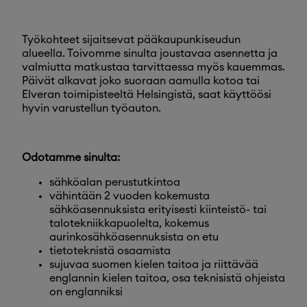
Työkohteet sijaitsevat pääkaupunkiseudun
alueella. Toivomme sinulta joustavaa asennetta ja
valmiutta matkustaa tarvittaessa myös kauemmas.
Päivät alkavat joko suoraan aamulla kotoa tai
Elveran toimipisteeltä Helsingistä, saat käyttöösi
hyvin varustellun työauton.
Odotamme sinulta:
sähköalan perustutkintoa
vähintään 2 vuoden kokemusta
sähköasennuksista erityisesti kiinteistö- tai
talotekniikkapuolelta, kokemus
aurinkosähköasennuksista on etu
tietoteknistä osaamista
sujuvaa suomen kielen taitoa ja riittävää
englannin kielen taitoa, osa teknisistä ohjeista
on englanniksi