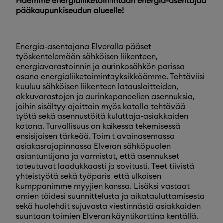
Haemme energialiiketoimintaan energia-asentajaa
pääkaupunkiseudun alueelle!
Energia-asentajana Elveralla pääset
työskentelemään sähköisen liikenteen,
energiavarastoinnin ja aurinkosähkön
parissa
osana energialiiketoimintayksikköämme. Tehtäviisi
kuuluu sähköisen liikenteen latauslaitteiden,
akkuvarastojen ja aurinkopaneelien asennuksia,
joihin sisältyy ajoittain myös katolla tehtävää
työtä sekä asennustöitä kuluttaja-asiakkaiden
kotona. Turvallisuus on kaikessa tekemisessä
ensisijaisen tärkeää. Toimit avainasemassa
asiakasrajapinnassa Elveran sähköpuolen
asiantuntijana ja varmistat, että asennukset
toteutuvat laadukkaasti ja sovitusti. Teet tiivistä
yhteistyötä sekä työparisi että ulkoisen
kumppanimme myyjien kanssa. Lisäksi vastaat
omien töidesi suunnittelusta ja aikatauluttamisesta
sekä huolehdit sujuvasta viestinnästä asiakkaiden
suuntaan toimien Elveran käyntikorttina kentällä.