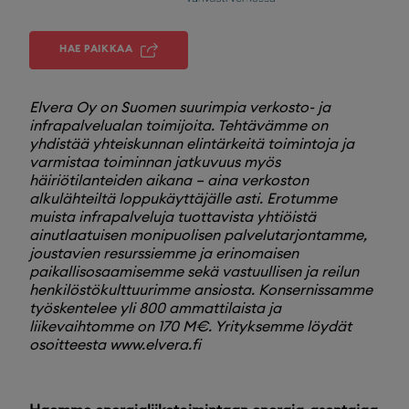
HAE PAIKKAA
Elvera Oy on Suomen suurimpia verkosto- ja
infrapalvelualan toimijoita. Tehtävämme on
yhdistää yhteiskunnan elintärkeitä toimintoja ja
varmistaa toiminnan jatkuvuus myös
häiriötilanteiden aikana – aina verkoston
alkulähteiltä loppukäyttäjälle asti. Erotumme
muista infrapalveluja tuottavista yhtiöistä
ainutlaatuisen monipuolisen palvelutarjontamme,
joustavien resurssiemme ja erinomaisen
paikallisosaamisemme sekä vastuullisen ja reilun
henkilöstökulttuurimme ansiosta. Konsernissamme
työskentelee yli 800 ammattilaista ja
liikevaihtomme on 170 M€. Yrityksemme löydät
osoitteesta www.elvera.fi