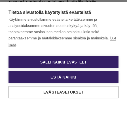
nopeasti parhaat osaajat muuttuviin tilanteisiin
valtakunnallisesti. Henkilöstövuokraus, rekrytointi,
Tietoa sivustolla käytetyistä evästeistä
kevytyrittäjyys ja muut työelämän
asiantuntijapalvelumme tarjoavat monipuolisimmat keinot
Käytämme sivustollamme evästeitä kerätäksemme ja
työn ja tekijöiden kohtaamiseen.
analysoidaksemme sivuston suorituskykyä ja käyttöä,
tarjotaksemme sosiaalisen median ominaisuuksia sekä
Haluamme rakentaa monimuotoista ja yhdenvertaista
Eezyä. Toivomme hakemuksia kaikenlaisista taustoista
parantaaksemme ja räätälöidäksemme sisältöä ja mainoksia.
Lue
tulevilta päteviltä hakijoilta. Noudatamme aina tasa-
lisää
arvoista ja läpinäkyvää rekrytointiprosessia. Uskomme
monimuotoisuuden olevan paitsi yrityskulttuurimme
voimavara, myös parhaiden tulosten lähde.
SALLI KAIKKI EVÄSTEET
ESTÄ KAIKKI
EVÄSTEASETUKSET
Tietosuoja ja käyttöehdot
Evästeasetukset