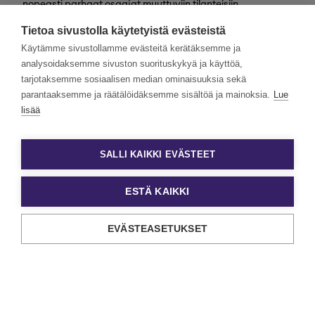
nopeasti parhaat osaajat muuttuviin tilanteisiin
valtakunnallisesti. Henkilöstövuokraus, rekrytointi,
Tietoa sivustolla käytetyistä evästeistä
kevytyrittäjyys ja muut työelämän
asiantuntijapalvelumme tarjoavat monipuolisimmat keinot
Käytämme sivustollamme evästeitä kerätäksemme ja
työn ja tekijöiden kohtaamiseen.
analysoidaksemme sivuston suorituskykyä ja käyttöä,
tarjotaksemme sosiaalisen median ominaisuuksia sekä
Haluamme rakentaa monimuotoista ja yhdenvertaista
Eezyä. Toivomme hakemuksia kaikenlaisista taustoista
parantaaksemme ja räätälöidäksemme sisältöä ja mainoksia.
Lue
tulevilta päteviltä hakijoilta. Noudatamme aina tasa-
lisää
arvoista ja läpinäkyvää rekrytointiprosessia. Uskomme
monimuotoisuuden olevan paitsi yrityskulttuurimme
voimavara, myös parhaiden tulosten lähde.
SALLI KAIKKI EVÄSTEET
ESTÄ KAIKKI
EVÄSTEASETUKSET
Tietosuoja ja käyttöehdot
Evästeasetukset