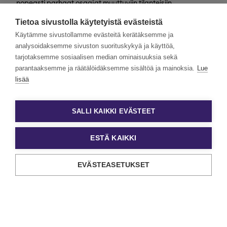
nopeasti parhaat osaajat muuttuviin tilanteisiin
valtakunnallisesti. Henkilöstövuokraus, rekrytointi,
Tietoa sivustolla käytetyistä evästeistä
kevytyrittäjyys ja muut työelämän
asiantuntijapalvelumme tarjoavat monipuolisimmat keinot
Käytämme sivustollamme evästeitä kerätäksemme ja
työn ja tekijöiden kohtaamiseen.
analysoidaksemme sivuston suorituskykyä ja käyttöä,
tarjotaksemme sosiaalisen median ominaisuuksia sekä
Haluamme rakentaa monimuotoista ja yhdenvertaista
Eezyä. Toivomme hakemuksia kaikenlaisista taustoista
parantaaksemme ja räätälöidäksemme sisältöä ja mainoksia.
Lue
tulevilta päteviltä hakijoilta. Noudatamme aina tasa-
lisää
arvoista ja läpinäkyvää rekrytointiprosessia. Uskomme
monimuotoisuuden olevan paitsi yrityskulttuurimme
voimavara, myös parhaiden tulosten lähde.
SALLI KAIKKI EVÄSTEET
ESTÄ KAIKKI
EVÄSTEASETUKSET
Tietosuoja ja käyttöehdot
Evästeasetukset