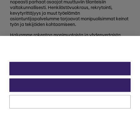
nopeasti parhaat osaajat muuttuviin tilanteisiin
valtakunnallisesti. Henkilöstövuokraus, rekrytointi,
kevytyrittäjyys ja muut työelämän
asiantuntijapalvelumme tarjoavat monipuolisimmat keinot
työn ja tekijöiden kohtaamiseen.
Haluamme rakentaa monimuotoista ja yhdenvertaista
Eezyä. Toivomme hakemuksia kaikenlaisista taustoista
tulevilta päteviltä hakijoilta. Noudatamme aina tasa-
arvoista ja läpinäkyvää rekrytointiprosessia. Uskomme
monimuotoisuuden olevan paitsi yrityskulttuurimme
voimavara, myös parhaiden tulosten lähde.
Tietosuoja ja käyttöehdot
Evästeasetukset