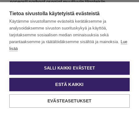
nopeasti parhaat osaajat muuttuviin tilanteisiin
valtakunnallisesti. Henkilöstövuokraus, rekrytointi,
Tietoa sivustolla käytetyistä evästeistä
kevytyrittäjyys ja muut työelämän
asiantuntijapalvelumme tarjoavat monipuolisimmat keinot
Käytämme sivustollamme evästeitä kerätäksemme ja
työn ja tekijöiden kohtaamiseen.
analysoidaksemme sivuston suorituskykyä ja käyttöä,
tarjotaksemme sosiaalisen median ominaisuuksia sekä
Haluamme rakentaa monimuotoista ja yhdenvertaista
Eezyä. Toivomme hakemuksia kaikenlaisista taustoista
parantaaksemme ja räätälöidäksemme sisältöä ja mainoksia.
Lue
tulevilta päteviltä hakijoilta. Noudatamme aina tasa-
lisää
arvoista ja läpinäkyvää rekrytointiprosessia. Uskomme
monimuotoisuuden olevan paitsi yrityskulttuurimme
voimavara, myös parhaiden tulosten lähde.
SALLI KAIKKI EVÄSTEET
ESTÄ KAIKKI
EVÄSTEASETUKSET
Tietosuoja ja käyttöehdot
Evästeasetukset