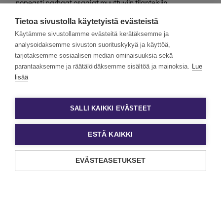
nopeasti parhaat osaajat muuttuviin tilanteisiin
valtakunnallisesti. Henkilöstövuokraus, rekrytointi,
Tietoa sivustolla käytetyistä evästeistä
kevytyrittäjyys ja muut työelämän
asiantuntijapalvelumme tarjoavat monipuolisimmat keinot
Käytämme sivustollamme evästeitä kerätäksemme ja
työn ja tekijöiden kohtaamiseen.
analysoidaksemme sivuston suorituskykyä ja käyttöä,
tarjotaksemme sosiaalisen median ominaisuuksia sekä
Haluamme rakentaa monimuotoista ja yhdenvertaista
Eezyä. Toivomme hakemuksia kaikenlaisista taustoista
parantaaksemme ja räätälöidäksemme sisältöä ja mainoksia.
Lue
tulevilta päteviltä hakijoilta. Noudatamme aina tasa-
lisää
arvoista ja läpinäkyvää rekrytointiprosessia. Uskomme
monimuotoisuuden olevan paitsi yrityskulttuurimme
voimavara, myös parhaiden tulosten lähde.
SALLI KAIKKI EVÄSTEET
ESTÄ KAIKKI
EVÄSTEASETUKSET
Tietosuoja ja käyttöehdot
Evästeasetukset