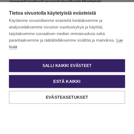
nopeasti parhaat osaajat muuttuviin tilanteisiin
valtakunnallisesti. Henkilöstövuokraus, rekrytointi,
Tietoa sivustolla käytetyistä evästeistä
kevytyrittäjyys ja muut työelämän
asiantuntijapalvelumme tarjoavat monipuolisimmat keinot
Käytämme sivustollamme evästeitä kerätäksemme ja
työn ja tekijöiden kohtaamiseen.
analysoidaksemme sivuston suorituskykyä ja käyttöä,
tarjotaksemme sosiaalisen median ominaisuuksia sekä
Haluamme rakentaa monimuotoista ja yhdenvertaista
Eezyä. Toivomme hakemuksia kaikenlaisista taustoista
parantaaksemme ja räätälöidäksemme sisältöä ja mainoksia.
Lue
tulevilta päteviltä hakijoilta. Noudatamme aina tasa-
lisää
arvoista ja läpinäkyvää rekrytointiprosessia. Uskomme
monimuotoisuuden olevan paitsi yrityskulttuurimme
voimavara, myös parhaiden tulosten lähde.
SALLI KAIKKI EVÄSTEET
ESTÄ KAIKKI
EVÄSTEASETUKSET
Tietosuoja ja käyttöehdot
Evästeasetukset