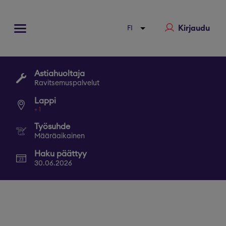
Kirjaudu
Astiahuoltaja
Ravitsemuspalvelut
Lappi
+
1
Työsuhde
Määräaikainen
Haku päättyy
30.06.2026