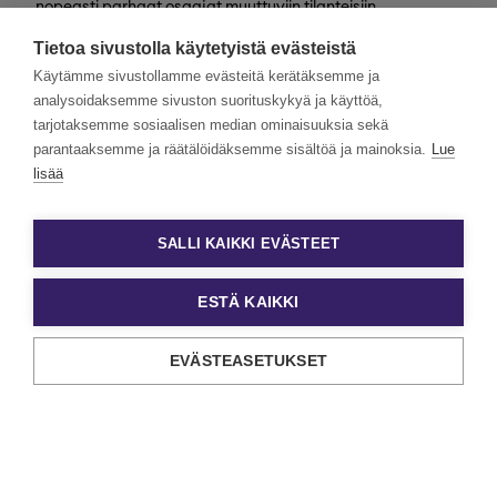
nopeasti parhaat osaajat muuttuviin tilanteisiin
valtakunnallisesti. Henkilöstövuokraus, rekrytointi,
Tietoa sivustolla käytetyistä evästeistä
kevytyrittäjyys ja muut työelämän
asiantuntijapalvelumme tarjoavat monipuolisimmat keinot
Käytämme sivustollamme evästeitä kerätäksemme ja
työn ja tekijöiden kohtaamiseen.
analysoidaksemme sivuston suorituskykyä ja käyttöä,
tarjotaksemme sosiaalisen median ominaisuuksia sekä
Haluamme rakentaa monimuotoista ja yhdenvertaista
Eezyä. Toivomme hakemuksia kaikenlaisista taustoista
parantaaksemme ja räätälöidäksemme sisältöä ja mainoksia.
Lue
tulevilta päteviltä hakijoilta. Noudatamme aina tasa-
lisää
arvoista ja läpinäkyvää rekrytointiprosessia. Uskomme
monimuotoisuuden olevan paitsi yrityskulttuurimme
voimavara, myös parhaiden tulosten lähde.
SALLI KAIKKI EVÄSTEET
ESTÄ KAIKKI
EVÄSTEASETUKSET
Tietosuoja ja käyttöehdot
Evästeasetukset