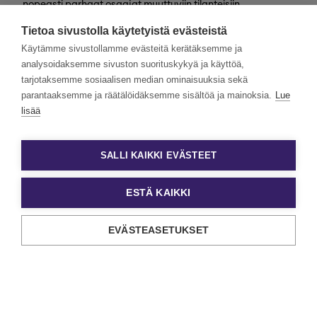
nopeasti parhaat osaajat muuttuviin tilanteisiin
valtakunnallisesti. Henkilöstövuokraus, rekrytointi,
Tietoa sivustolla käytetyistä evästeistä
kevytyrittäjyys ja muut työelämän
asiantuntijapalvelumme tarjoavat monipuolisimmat keinot
Käytämme sivustollamme evästeitä kerätäksemme ja
työn ja tekijöiden kohtaamiseen.
analysoidaksemme sivuston suorituskykyä ja käyttöä,
tarjotaksemme sosiaalisen median ominaisuuksia sekä
Haluamme rakentaa monimuotoista ja yhdenvertaista
Eezyä. Toivomme hakemuksia kaikenlaisista taustoista
parantaaksemme ja räätälöidäksemme sisältöä ja mainoksia.
Lue
tulevilta päteviltä hakijoilta. Noudatamme aina tasa-
lisää
arvoista ja läpinäkyvää rekrytointiprosessia. Uskomme
monimuotoisuuden olevan paitsi yrityskulttuurimme
voimavara, myös parhaiden tulosten lähde.
SALLI KAIKKI EVÄSTEET
ESTÄ KAIKKI
EVÄSTEASETUKSET
Tietosuoja ja käyttöehdot
Evästeasetukset