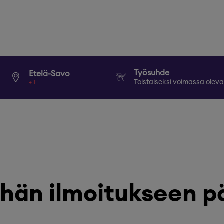
Työsuhde
Etelä-Savo
Toistaiseksi voimassa oleva
+
1
hän ilmoitukseen p