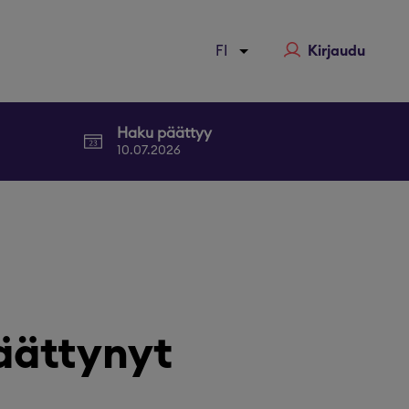
Kirjaudu
Haku päättyy
10.07.2026
äättynyt