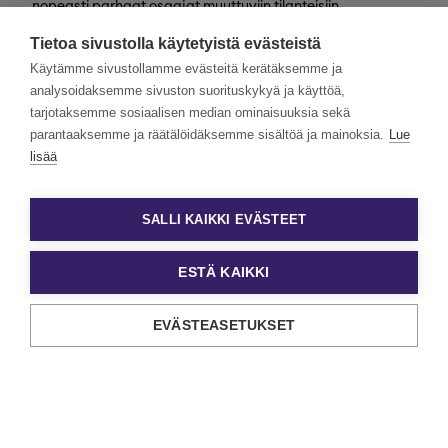
nopeasti parhaat osaajat muuttuviin tilanteisiin
valtakunnallisesti. Henkilöstövuokraus, rekrytointi,
Tietoa sivustolla käytetyistä evästeistä
kevytyrittäjyys ja muut työelämän
asiantuntijapalvelumme tarjoavat monipuolisimmat keinot
Käytämme sivustollamme evästeitä kerätäksemme ja
työn ja tekijöiden kohtaamiseen.
analysoidaksemme sivuston suorituskykyä ja käyttöä,
tarjotaksemme sosiaalisen median ominaisuuksia sekä
Haluamme rakentaa monimuotoista ja yhdenvertaista
Eezyä. Toivomme hakemuksia kaikenlaisista taustoista
parantaaksemme ja räätälöidäksemme sisältöä ja mainoksia.
Lue
tulevilta päteviltä hakijoilta. Noudatamme aina tasa-
lisää
arvoista ja läpinäkyvää rekrytointiprosessia. Uskomme
monimuotoisuuden olevan paitsi yrityskulttuurimme
voimavara, myös parhaiden tulosten lähde.
SALLI KAIKKI EVÄSTEET
ESTÄ KAIKKI
EVÄSTEASETUKSET
Tietosuoja ja käyttöehdot
Evästeasetukset