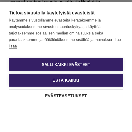
nopeasti parhaat osaajat muuttuviin tilanteisiin
valtakunnallisesti. Henkilöstövuokraus, rekrytointi,
Tietoa sivustolla käytetyistä evästeistä
kevytyrittäjyys ja muut työelämän
asiantuntijapalvelumme tarjoavat monipuolisimmat keinot
Käytämme sivustollamme evästeitä kerätäksemme ja
työn ja tekijöiden kohtaamiseen.
analysoidaksemme sivuston suorituskykyä ja käyttöä,
tarjotaksemme sosiaalisen median ominaisuuksia sekä
Haluamme rakentaa monimuotoista ja yhdenvertaista
Eezyä. Toivomme hakemuksia kaikenlaisista taustoista
parantaaksemme ja räätälöidäksemme sisältöä ja mainoksia.
Lue
tulevilta päteviltä hakijoilta. Noudatamme aina tasa-
lisää
arvoista ja läpinäkyvää rekrytointiprosessia. Uskomme
monimuotoisuuden olevan paitsi yrityskulttuurimme
voimavara, myös parhaiden tulosten lähde.
SALLI KAIKKI EVÄSTEET
ESTÄ KAIKKI
EVÄSTEASETUKSET
Tietosuoja ja käyttöehdot
Evästeasetukset