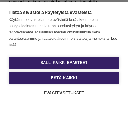
nopeasti parhaat osaajat muuttuviin tilanteisiin
valtakunnallisesti. Henkilöstövuokraus, rekrytointi,
Tietoa sivustolla käytetyistä evästeistä
kevytyrittäjyys ja muut työelämän
asiantuntijapalvelumme tarjoavat monipuolisimmat keinot
Käytämme sivustollamme evästeitä kerätäksemme ja
työn ja tekijöiden kohtaamiseen.
analysoidaksemme sivuston suorituskykyä ja käyttöä,
tarjotaksemme sosiaalisen median ominaisuuksia sekä
Haluamme rakentaa monimuotoista ja yhdenvertaista
Eezyä. Toivomme hakemuksia kaikenlaisista taustoista
parantaaksemme ja räätälöidäksemme sisältöä ja mainoksia.
Lue
tulevilta päteviltä hakijoilta. Noudatamme aina tasa-
lisää
arvoista ja läpinäkyvää rekrytointiprosessia. Uskomme
monimuotoisuuden olevan paitsi yrityskulttuurimme
voimavara, myös parhaiden tulosten lähde.
SALLI KAIKKI EVÄSTEET
ESTÄ KAIKKI
EVÄSTEASETUKSET
Tietosuoja ja käyttöehdot
Evästeasetukset