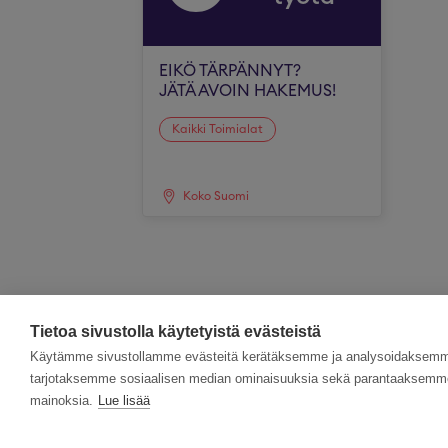
EIKÖ TÄRPÄNNYT?
JÄTÄ AVOIN HAKEMUS!
Kaikki Toimialat
Koko Suomi
Tietoa sivustolla käytetyistä evästeistä
Käytämme sivustollamme evästeitä kerätäksemme ja analysoidaksemme 
tarjotaksemme sosiaalisen median ominaisuuksia sekä parantaaksemme 
mainoksia.
Lue lisää