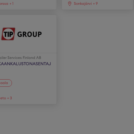
orssa
+
1
Sonkajärvi
+
9
railer Services Finland AB
KAANKALUSTONASENTAJ
toala
ieto
+
3