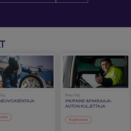
T
Oyj
Eezy Oyj
NEUVOASENTAJA
IMUPAINE-&PAKKAAJA-
AUTON KULJETTAJA
toala
Kuljetusala