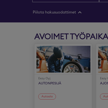
Piilota hakusuodattimet
AVOIMET TYÖPAIKA
Eezy Oyj
Eezy 
AUTONPESIJÄ
AJO
Autoala
Au