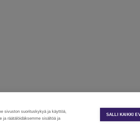
sivuston suorituskykyä ja käyttöä,
SALLI KAIKKI 
ja räätälöidäksemme sisältöä ja