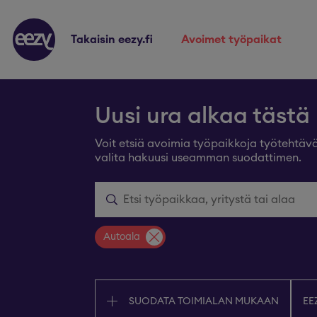
takaisin eezy.fi
avoimet työpaikat
Uusi ura alkaa tästä
Voit etsiä avoimia työpaikkoja työtehtäväl
valita hakuusi useamman suodattimen.
Autoala
SUODATA TOIMIALAN MUKAAN
EE