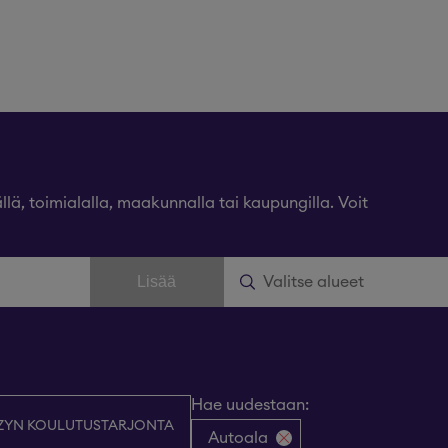
lä, toimialalla, maakunnalla tai kaupungilla. Voit
Lisää
Hae uudestaan
:
ZYN KOULUTUSTARJONTA
Autoala