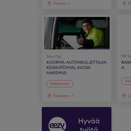
Porvoo
+
1
F
Eezy Oyj
TIP T
KUORMA-AUTONKULJETTAJIA
RAS
KEIKKATÖIHIN, AVOIN
A
HAKEMUS
Au
Kuljetusala
Tampere
+
1
L
Hyvää
työtä