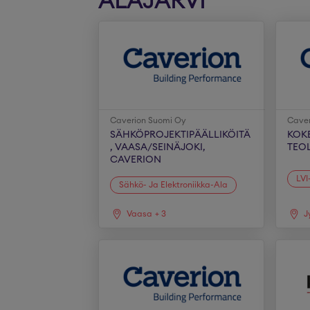
ALAJÄRVI
Caverion Suomi Oy
Caver
SÄHKÖPROJEKTIPÄÄLLIKÖITÄ
KOKE
, VAASA/SEINÄJOKI,
TEO
CAVERION
LVI
Sähkö- Ja Elektroniikka-Ala
Vaasa
+
3
J