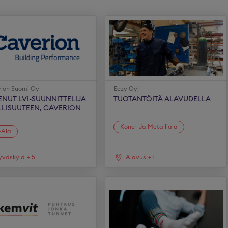
ion Suomi Oy
Eezy Oyj
NUT LVI-SUUNNITTELIJA
TUOTANTÖITÄ ALAVUDELLA
LLISUUTEEN, CAVERION
Kone- Ja Metalliala
-Ala
yväskylä
+
5
Alavus
+
1