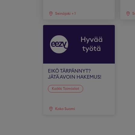
Seinäjoki
+
1
S
Hyvää
työtä
EIKÖ TÄRPÄNNYT?
JÄTÄ AVOIN HAKEMUS!
Kaikki Toimialat
Koko Suomi