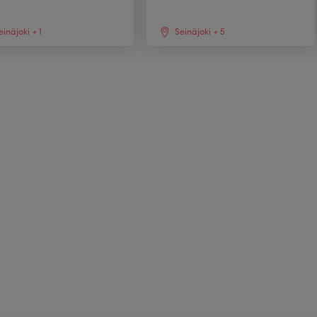
einäjoki
+
1
Seinäjoki
+
5