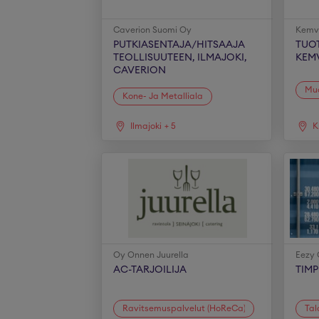
Caverion Suomi Oy
Kemv
PUTKIASENTAJA/HITSAAJA
TUO
TEOLLISUUTEEN, ILMAJOKI,
KEMV
CAVERION
Muo
Kone- Ja Metalliala
Ilmajoki
+
5
K
Oy Onnen Juurella
Eezy 
AC-TARJOILIJA
TIMP
Ravitsemuspalvelut (HoReCa)
Tal