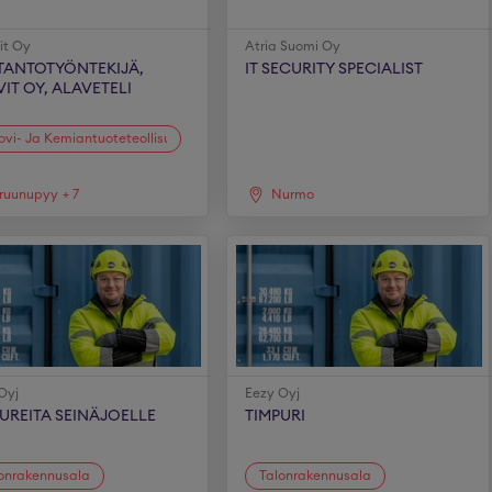
it Oy
Atria Suomi Oy
TANTOTYÖNTEKIJÄ,
IT SECURITY SPECIALIST
IT OY, ALAVETELI
vi- Ja Kemiantuoteteollisuus
ruunupyy
+
7
Nurmo
Oyj
Eezy Oyj
UREITA SEINÄJOELLE
TIMPURI
onrakennusala
Talonrakennusala