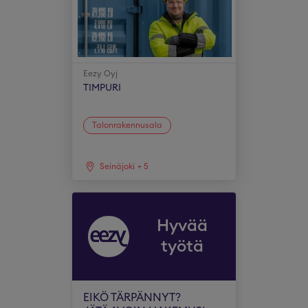
Eezy Oyj
TIMPURI
Talonrakennusala
Seinäjoki
+
5
Hyvää
työtä
EIKÖ TÄRPÄNNYT?