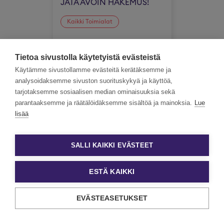
JÄTÄ AVOIN HAKEMUS!
Kaikki Toimialat
Koko Suomi
Tietoa sivustolla käytetyistä evästeistä
Käytämme sivustollamme evästeitä kerätäksemme ja
analysoidaksemme sivuston suorituskykyä ja käyttöä,
tarjotaksemme sosiaalisen median ominaisuuksia sekä
parantaaksemme ja räätälöidäksemme sisältöä ja mainoksia.
Lue
lisää
SALLI KAIKKI EVÄSTEET
ESTÄ KAIKKI
EVÄSTEASETUKSET