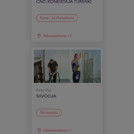
CNC-KONEISTAJA TURENKI
Kone- Ja Metalliala
Hämeenlinna
+
1
Eezy Oyj
SIIVOOJA
Siivousala
Hämeenlinna
+
1