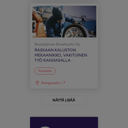
Rautajärven Konehuolto Oy
RASKAAN KALUSTON
MEKAANIKKO, VAKITUINEN
TYÖ KANGASALLA
Autoala
Kangasala
+
7
NÄYTÄ LISÄÄ