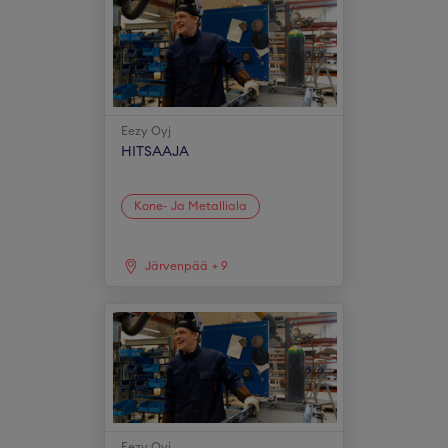
Eezy Oyj
HITSAAJA
Kone- Ja Metalliala
Järvenpää
+
9
Eezy Oyj