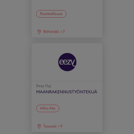
Puuteollisuus
Riihimäki
+
7
Eezy Oyj
MAANRAKENNUSTYÖNTEKIJÄ
Infra-Ala
Tuusula
+
9