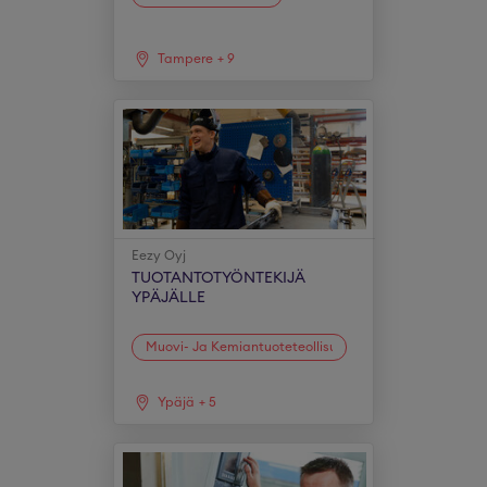
Tampere
+
9
Eezy Oyj
TUOTANTOTYÖNTEKIJÄ
YPÄJÄLLE
Muovi- Ja Kemiantuoteteollisuus
Ypäjä
+
5