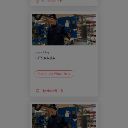
Riihimäki
+
9
Eezy Oyj
HITSAAJIA
Kone- Ja Metalliala
Hyvinkää
+
5