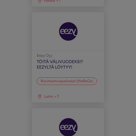
Forssa
+
1
Eezy Oyj
TÖITÄ VÄLIVUODEKSI?
EEZYLTÄ LÖYTYY!
Ravitsemuspalvelut (HoReCa)
Lahti
+
7