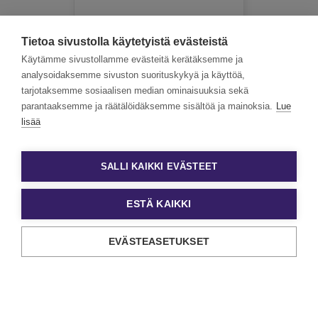
Koko Suomi
Tietoa sivustolla käytetyistä evästeistä
Käytämme sivustollamme evästeitä kerätäksemme ja
analysoidaksemme sivuston suorituskykyä ja käyttöä,
tarjotaksemme sosiaalisen median ominaisuuksia sekä
parantaaksemme ja räätälöidäksemme sisältöä ja mainoksia.
Lue
lisää
SALLI KAIKKI EVÄSTEET
ESTÄ KAIKKI
EVÄSTEASETUKSET
Tietosuoja ja käyttöehdot
Evästeasetukset