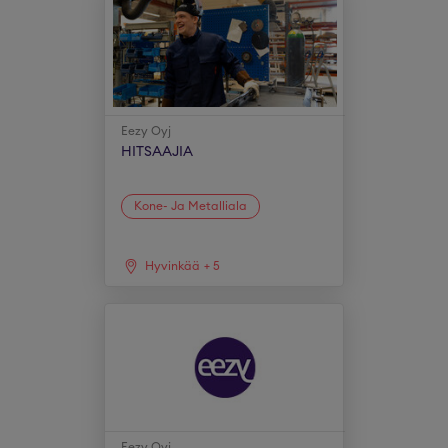
Eezy Oyj
HITSAAJIA
Kone- Ja Metalliala
Hyvinkää
+
5
Eezy Oyj