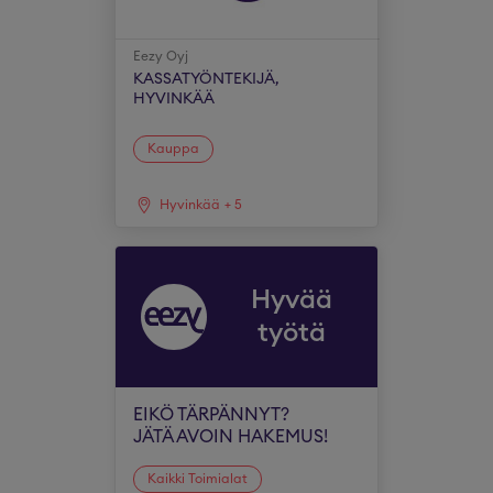
Eezy Oyj
KASSATYÖNTEKIJÄ,
HYVINKÄÄ
Kauppa
Hyvinkää
+
5
Hyvää
työtä
EIKÖ TÄRPÄNNYT?
JÄTÄ AVOIN HAKEMUS!
Kaikki Toimialat