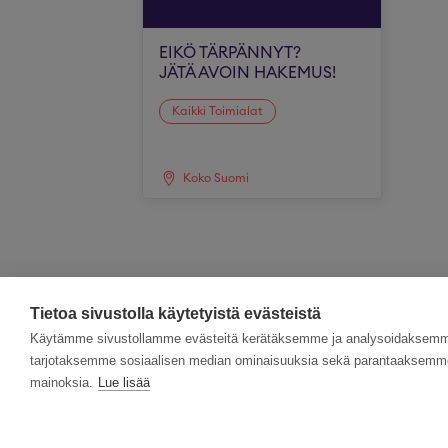
EIKÖ TÄRPÄNNYT?
JÄTÄ AVOIN HAKEMUS!
Kaikki Toimialat
Koko Suomi
Tietoa sivustolla käytetyistä evästeistä
Käytämme sivustollamme evästeitä kerätäksemme ja analysoidaksemme 
tarjotaksemme sosiaalisen median ominaisuuksia sekä parantaaksemme 
mainoksia.
Lue lisää