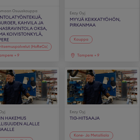
anmaan Osuuskauppa
Eezy Oyj
INTOLATYÖNTEKIJÄ,
MYYJÄ KEIKKATYÖHÖN,
BURGER, KAHVILA JA
PIRKANMAA
NASRAVINTOLA OKSA,
MA KOIVISTONKYLÄ,
Kauppa
PERE
itsemuspalvelut (HoReCa)
ampere
+
9
Tampere
+
9
Oyj
Eezy Oyj
IN HAKEMUS
TIG-HITSAAJA
LLISUUDEN ALALLE
MAALLE
Kone- Ja Metalliala