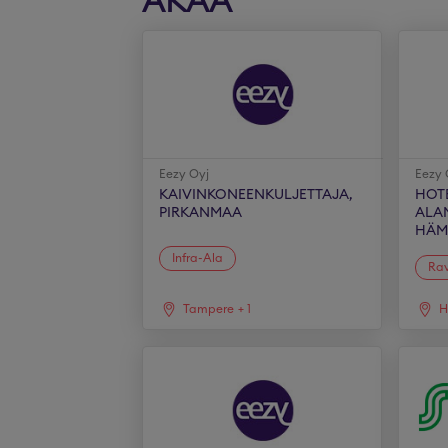
AKAA
Eezy Oyj
Eezy 
KAIVINKONEENKULJETTAJA,
HOTE
PIRKANMAA
ALAN
HÄM
Infra-Ala
Rav
Tampere
+
1
H