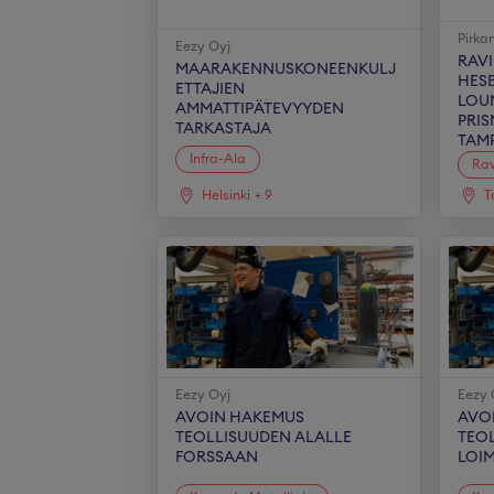
Pirk
Eezy Oyj
RAV
MAARAKENNUSKONEENKULJ
HES
ETTAJIEN
LOU
AMMATTIPÄTEVYYDEN
PRIS
TARKASTAJA
TAM
Infra-Ala
Rav
Helsinki
+
9
T
Eezy Oyj
Eezy 
AVOIN HAKEMUS
AVO
TEOLLISUUDEN ALALLE
TEO
FORSSAAN
LOI