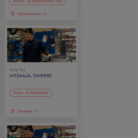
Sähkö- Ja Elektroniikka-Ala
Hämeenlinna
+
5
Eezy Oyj
HITSAAJA, TAMPERE
Kone- Ja Metalliala
Tampere
+
1