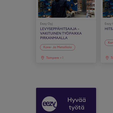
Eezy Oyj
Eezy 
LEVYSEPPÄHITSAAJA –
HITS
VAKITUINEN TYÖPAIKKA
PIRKANMAALLA
Kon
Kone- Ja Metalliala
Tampere
+
1
T
Hyvää
työtä