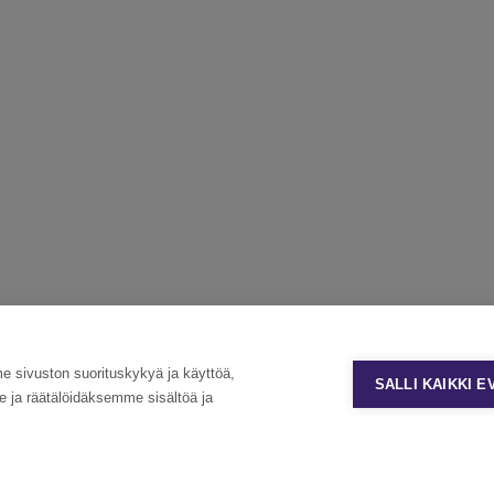
sivuston suorituskykyä ja käyttöä,
SALLI KAIKKI 
ja räätälöidäksemme sisältöä ja
Tietosuoja ja käyttöehdot