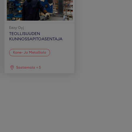
Eezy Oyj
TEOLLISUUDEN
KUNNOSSAPITOASENTAJA
Kone- Ja Metalliala
Sastamala
+
5