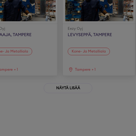
Oyj
Eezy Oyj
AAJA, TAMPERE
LEVYSEPPÄ, TAMPERE
e- Ja Metalliala
Kone- Ja Metalliala
ampere
+
1
Tampere
+
1
NÄYTÄ LISÄÄ