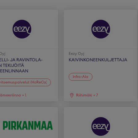
Oyj
Eezy Oyj
LLI- JA RAVINTOLA-
KAIVINKONEENKULJETTAJA
 TEKIJÖITÄ
EENLINNAAN
Infra-Ala
itsemuspalvelut (HoReCa)
ämeenlinna
+
1
Riihimäki
+
7