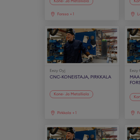
Kone- Ja Metalliala
Kon
Forssa
+
1
L
Eezy Oyj
Eezy 
CNC-KONEISTAJA, PIRKKALA
MAA
FOR
Kone- Ja Metalliala
Kon
Pirkkala
+
1
F