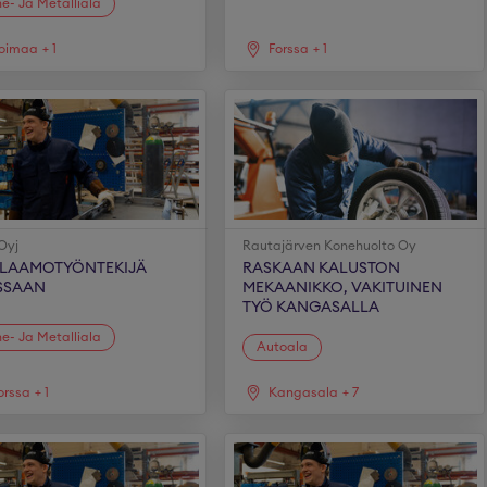
e- Ja Metalliala
oimaa
+
1
Forssa
+
1
Oyj
Rautajärven Konehuolto Oy
LAAMOTYÖNTEKIJÄ
RASKAAN KALUSTON
SSAAN
MEKAANIKKO, VAKITUINEN
TYÖ KANGASALLA
e- Ja Metalliala
Autoala
orssa
+
1
Kangasala
+
7