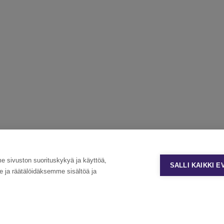
sivuston suorituskykyä ja käyttöä,
SALLI KAIKKI 
ja räätälöidäksemme sisältöä ja
Tietosuoja ja käyttöehdot
Evästeasetukset