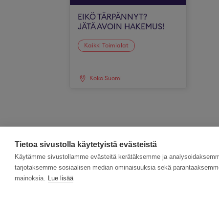
EIKÖ TÄRPÄNNYT?
JÄTÄ AVOIN HAKEMUS!
Kaikki Toimialat
Koko Suomi
Tietoa sivustolla käytetyistä evästeistä
Käytämme sivustollamme evästeitä kerätäksemme ja analysoidaksemme 
tarjotaksemme sosiaalisen median ominaisuuksia sekä parantaaksemme 
mainoksia.
Lue lisää