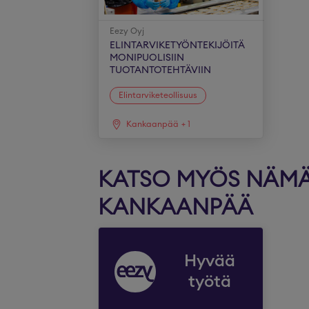
Eezy Oyj
ELINTARVIKETYÖNTEKIJÖITÄ
MONIPUOLISIIN
TUOTANTOTEHTÄVIIN
Elintarviketeollisuus
Kankaanpää
+
1
KATSO MYÖS NÄMÄ 
KANKAANPÄÄ
Hyvää
työtä