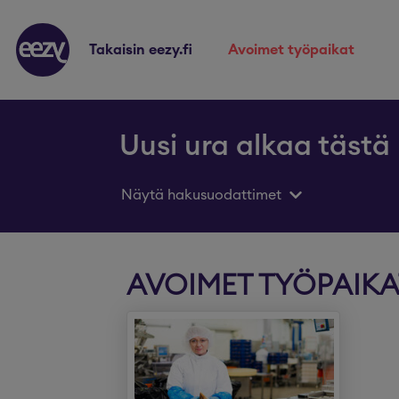
takaisin eezy.fi
avoimet työpaikat
Uusi ura alkaa tästä
Näytä hakusuodattimet
AVOIMET TYÖPAIK