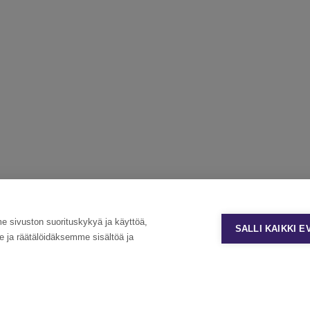
sivuston suorituskykyä ja käyttöä,
SALLI KAIKKI 
ja räätälöidäksemme sisältöä ja
Tietosuoja ja käyttöehdot
Evästeasetukset