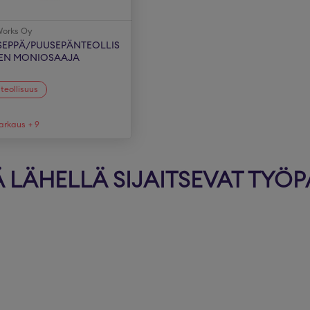
Works Oy
SEPPÄ/PUUSEPÄNTEOLLIS
EN MONIOSAAJA
teollisuus
arkaus
+
9
LÄHELLÄ SIJAITSEVAT TYÖP