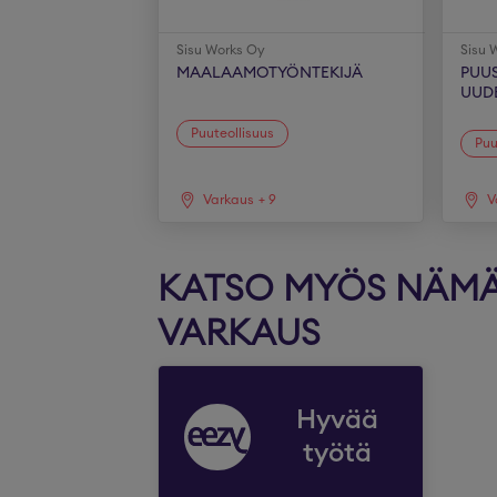
Sisu Works Oy
Sisu 
MAALAAMOTYÖNTEKIJÄ
PUU
UUD
Puuteollisuus
Puu
Varkaus
+
9
V
KATSO MYÖS NÄMÄ 
VARKAUS
Hyvää
työtä