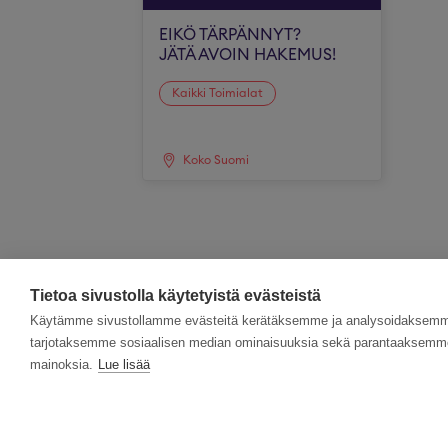
EIKÖ TÄRPÄNNYT?
JÄTÄ AVOIN HAKEMUS!
Kaikki Toimialat
Koko Suomi
Tietoa sivustolla käytetyistä evästeistä
Käytämme sivustollamme evästeitä kerätäksemme ja analysoidaksemme 
tarjotaksemme sosiaalisen median ominaisuuksia sekä parantaaksemme 
mainoksia.
Lue lisää