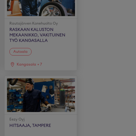
Rautajärven Konehuolto Oy
RASKAAN KALUSTON
MEKAANIKKO, VAKITUINEN
TYÖ KANGASALLA
Autoala
Kangasala
+
7
Eezy Oyj
HITSAAJA, TAMPERE