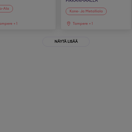
PIRKANMAALLA
ra-Ala
Kone- Ja Metalliala
ampere
+
1
Tampere
+
1
NÄYTÄ LISÄÄ