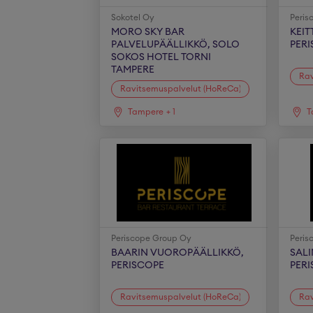
Sokotel Oy
Peris
MORO SKY BAR
KEI
PALVELUPÄÄLLIKKÖ, SOLO
PER
SOKOS HOTEL TORNI
TAMPERE
Rav
Ravitsemuspalvelut (HoReCa)
Tampere
+
1
T
Periscope Group Oy
Peris
BAARIN VUOROPÄÄLLIKKÖ,
SAL
PERISCOPE
PER
Ravitsemuspalvelut (HoReCa)
Rav