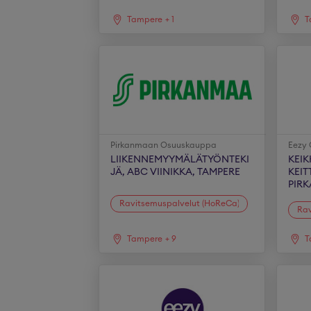
Tampere
+
1
T
Pirkanmaan Osuuskauppa
Eezy 
LIIKENNEMYYMÄLÄTYÖNTEKI
KEIK
JÄ, ABC VIINIKKA, TAMPERE
KEIT
PIR
Ravitsemuspalvelut (HoReCa)
Rav
Tampere
+
9
T