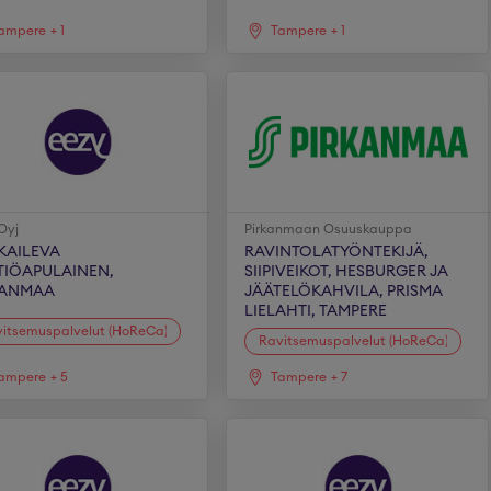
ampere
+
1
Tampere
+
1
Oyj
Pirkanmaan Osuuskauppa
KAILEVA
RAVINTOLATYÖNTEKIJÄ,
TIÖAPULAINEN,
SIIPIVEIKOT, HESBURGER JA
KANMAA
JÄÄTELÖKAHVILA, PRISMA
LIELAHTI, TAMPERE
itsemuspalvelut (HoReCa)
Ravitsemuspalvelut (HoReCa)
ampere
+
5
Tampere
+
7