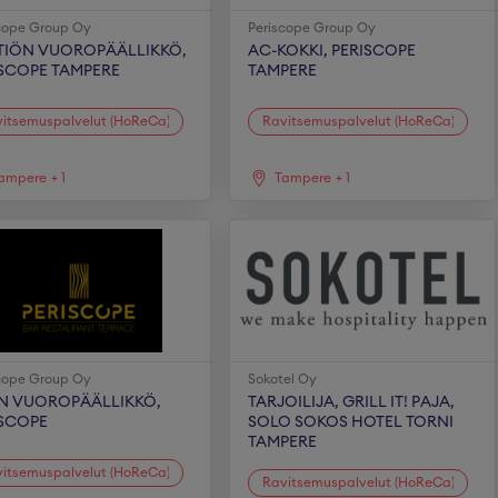
cope Group Oy
Periscope Group Oy
TTIÖN VUOROPÄÄLLIKKÖ,
AC-KOKKI, PERISCOPE
ISCOPE TAMPERE
TAMPERE
itsemuspalvelut (HoReCa)
Ravitsemuspalvelut (HoReCa)
ampere
+
1
Tampere
+
1
cope Group Oy
Sokotel Oy
IN VUOROPÄÄLLIKKÖ,
TARJOILIJA, GRILL IT! PAJA,
ISCOPE
SOLO SOKOS HOTEL TORNI
TAMPERE
itsemuspalvelut (HoReCa)
Ravitsemuspalvelut (HoReCa)