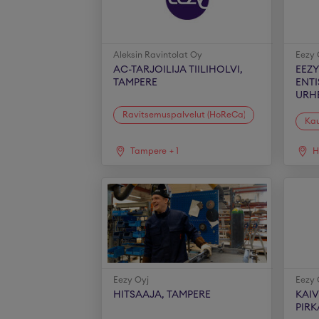
Aleksin Ravintolat Oy
Eezy 
AC-TARJOILIJA TIILIHOLVI,
EEZY
TAMPERE
ENTI
URHE
Ravitsemuspalvelut (HoReCa)
Ka
Tampere
+
1
H
Eezy Oyj
Eezy 
HITSAAJA, TAMPERE
KAI
PIR