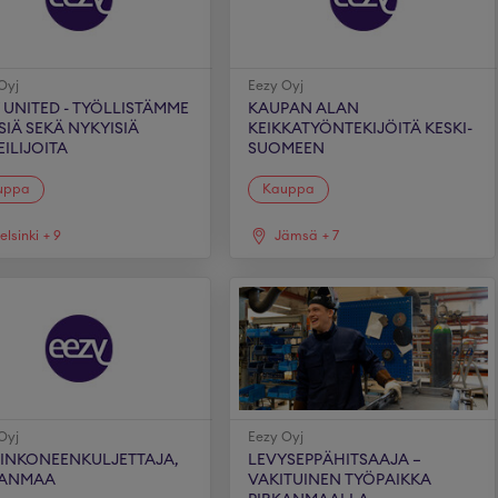
Oyj
Eezy Oyj
 UNITED - TYÖLLISTÄMME
KAUPAN ALAN
SIÄ SEKÄ NYKYISIÄ
KEIKKATYÖNTEKIJÖITÄ KESKI-
ILIJOITA
SUOMEEN
uppa
Kauppa
elsinki
+
9
Jämsä
+
7
Oyj
Eezy Oyj
VINKONEENKULJETTAJA,
LEVYSEPPÄHITSAAJA –
KANMAA
VAKITUINEN TYÖPAIKKA