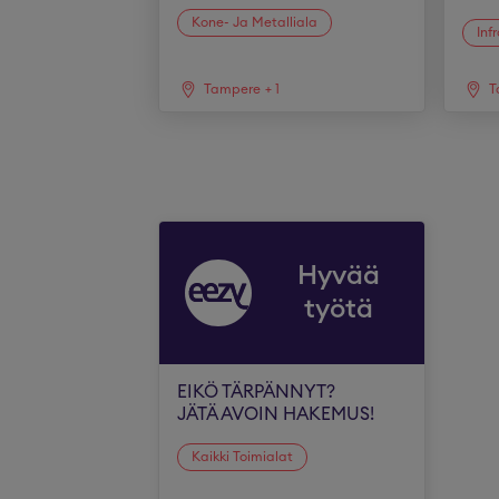
Kone- Ja Metalliala
Inf
Tampere
+
1
T
Hyvää
työtä
EIKÖ TÄRPÄNNYT?
JÄTÄ AVOIN HAKEMUS!
Kaikki Toimialat