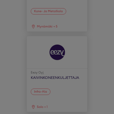
Kone- Ja Metalliala
Mynämäki
+
5
Eezy Oyj
KAIVINKONEENKULJETTAJA
Infra-Ala
Salo
+
1