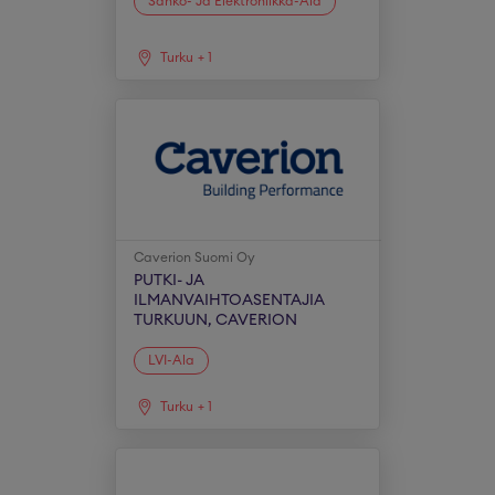
Sähkö- Ja Elektroniikka-Ala
Turku
+
1
Caverion Suomi Oy
PUTKI- JA
ILMANVAIHTOASENTAJIA
TURKUUN, CAVERION
LVI-Ala
Turku
+
1